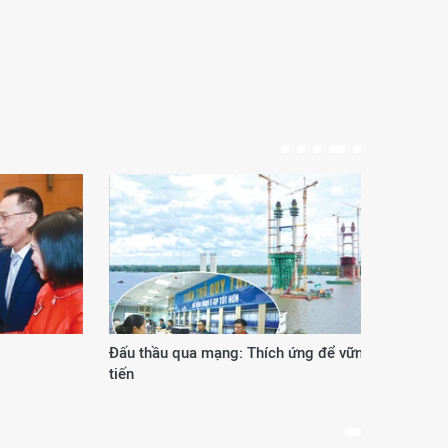
Đấu thầu qua mạng: Thích ứng để vững
Phươ
tiến
thế 