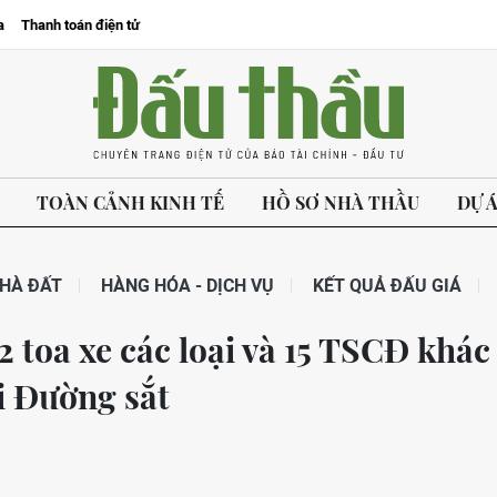
a
Thanh toán điện tử
TOÀN CẢNH KINH TẾ
HỒ SƠ NHÀ THẦU
DỰ 
HÀ ĐẤT
HÀNG HÓA - DỊCH VỤ
KẾT QUẢ ĐẤU GIÁ
2 toa xe các loại và 15 TSCĐ khác
ải Đường sắt