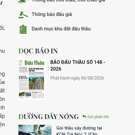
ư
Thông báo đấu giá
i,
Danh mục khu đất đấu thầu
ĐỌC BÁO IN
hu
BÁO ĐẤU THẦU SỐ 148 -
2026
ng
Phát hành ngày 06/08/2026
ủa
ất
ôn
nh
ĐƯỜNG DÂY NÓNG
ấp
Gửi phản hồi
ện
Gói thầu xây đường tại
KCN Trà Nóc 2 (Cần