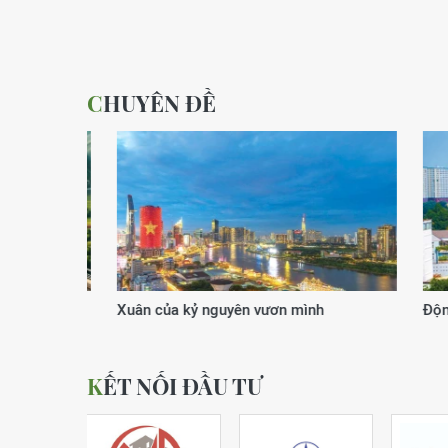
CHUYÊN ĐỀ
Xuân của kỷ nguyên vươn mình
Động lực
KẾT NỐI ĐẦU TƯ