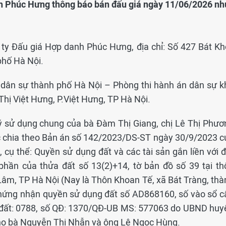
nh Phúc Hưng thông báo bán đấu giá ngày 11/06/2026 nh
 ty Đấu giá Hợp danh Phúc Hưng, địa chỉ: Số 427 Bát Khố
phố Hà Nội.
án dân sự thành phố Hà Nội – Phòng thi hành án dân sự k
hị Việt Hưng, P.Việt Hưng, TP Hà Nội.
lý sử dụng chung của bà Đàm Thị Giang, chị Lê Thị Phươ
c chia theo Bản án số 142/2023/DS-ST ngày 30/9/2023 c
cụ thể: Quyền sử dụng đất và các tài sản gắn liền với đ
phần của thửa đất số 13(2)+14, tờ bản đồ số 39 tại th
Lâm, TP Hà Nội (Nay là Thôn Khoan Tế, xã Bát Tràng, thà
chứng nhận quyền sử dụng đất số AD868160, số vào sổ c
 đất: 0788, số QĐ: 1370/QĐ-UB MS: 577063 do UBND huy
ho bà Nguyễn Thị Nhẫn và ông Lê Ngọc Hùng.