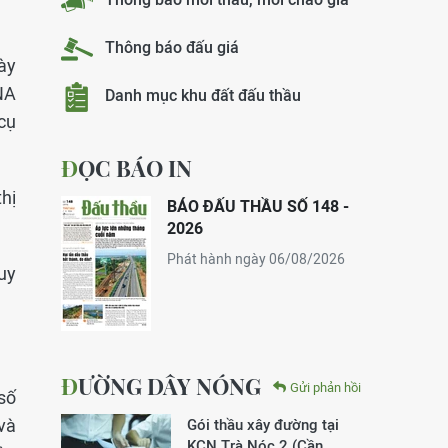
Thông báo đấu giá
ày
NA
Danh mục khu đất đấu thầu
cụ
ĐỌC BÁO IN
thị
BÁO ĐẤU THẦU SỐ 148 -
2026
Phát hành ngày 06/08/2026
uy
ĐƯỜNG DÂY NÓNG
Gửi phản hồi
số
và
Gói thầu xây đường tại
KCN Trà Nóc 2 (Cần