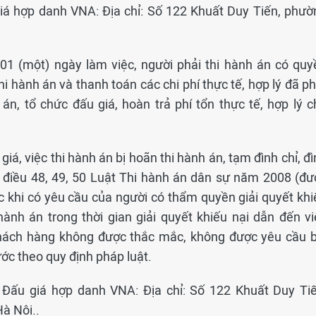
giá hợp danh VNA: Địa chỉ: Số 122 Khuất Duy Tiến, phườ
 01 (một) ngày làm việc, người phải thi hành án có quy
thi hành án và thanh toán các chi phí thực tế, hợp lý đã p
án, tổ chức đấu giá, hoàn trả phí tổn thực tế, hợp lý c
giá, việc thi hành án bị hoãn thi hành án, tạm đình chỉ, đ
ại điều 48, 49, 50 Luật Thi hành án dân sự năm 2008 (đư
 khi có yêu cầu của người có thẩm quyền giải quyết khi
hành án trong thời gian giải quyết khiếu nại dẫn đến vi
khách hàng không được thắc mắc, không được yêu cầu b
rước theo quy định pháp luật.
ty Đấu giá hợp danh VNA: Địa chỉ: Số 122 Khuất Duy Tiế
à Nội..