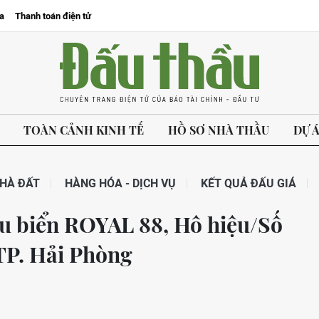
a
Thanh toán điện tử
TOÀN CẢNH KINH TẾ
HỒ SƠ NHÀ THẦU
DỰ 
HÀ ĐẤT
HÀNG HÓA - DỊCH VỤ
KẾT QUẢ ĐẤU GIÁ
àu biển ROYAL 88, Hô hiệu/Số
TP. Hải Phòng