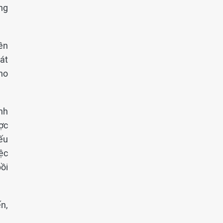
ng
ền
hát
ho
ình
ợc
ếu
ệc
ồi
n,