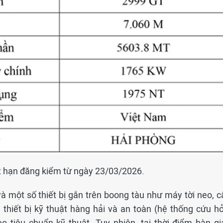
ết hạn đăng kiểm từ ngày 23/03/2026.
 và một số thiết bị gắn trên boong tàu như máy tời neo, 
 thiết bị kỹ thuật hàng hải và an toàn (hệ thống cứu hỏ
o tiêu chuẩn kỹ thuật. Tuy nhiên, tại thời điểm bàn gi