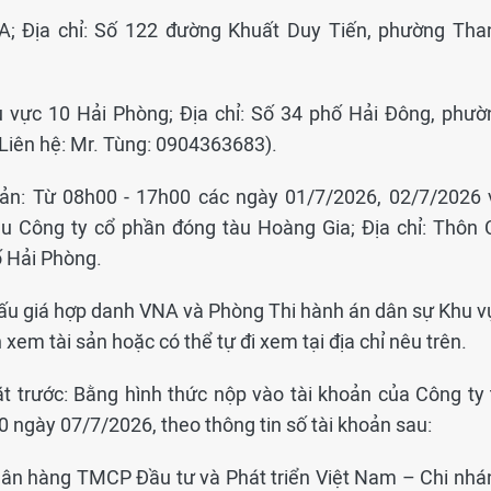
A; Địa chỉ: Số 122 đường Khuất Duy Tiến, phường Tha
 vực 10 Hải Phòng; Địa chỉ: Số 34 phố Hải Đông, phườ
Liên hệ: Mr. Tùng: 0904363683).
 sản: Từ 08h00 - 17h00 các ngày 01/7/2026, 02/7/2026 
u Công ty cổ phần đóng tàu Hoàng Gia; Địa chỉ: Thôn 
ố Hải Phòng.
Đấu giá hợp danh VNA và Phòng Thi hành án dân sự Khu v
em tài sản hoặc có thể tự đi xem tại địa chỉ nêu trên.
ặt trước: Bằng hình thức nộp vào tài khoản của Công ty 
ngày 07/7/2026, theo thông tin số tài khoản sau:
gân hàng TMCP Đầu tư và Phát triển Việt Nam – Chi nhá