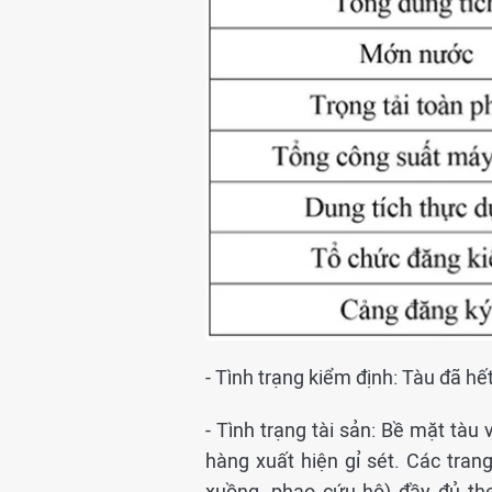
- Tình trạng kiểm định: Tàu đã h
- Tình trạng tài sản: Bề mặt tàu
hàng xuất hiện gỉ sét. Các trang
xuồng, phao cứu hộ) đầy đủ the