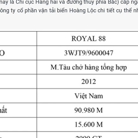
nay là Chi cục Hàng hải và đường thủy phía Bắc) cấp ng
ng ty cổ phần vận tải biển Hoàng Lộc chi tiết cụ thể n