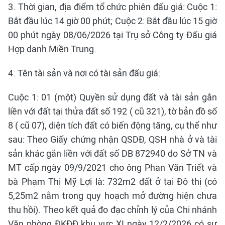
3. Thời gian, địa điểm tổ chức phiên đấu giá: Cuộc 1:
Bắt đầu lúc 14 giờ 00 phút; Cuộc 2: Bắt đầu lúc 15 giờ
00 phút ngày 08/06/2026 tại Trụ sở Công ty Đấu giá
Hợp danh Miền Trung.
4. Tên tài sản và nơi có tài sản đấu giá:
Cuộc 1: 01 (một) Quyền sử dụng đất và tài sản gắn
liền với đất tại thửa đất số 192 ( cũ 321), tờ bản đồ số
8 ( cũ 07), diện tích đất có biến động tăng, cụ thể như
sau: Theo Giấy chứng nhận QSDĐ, QSH nhà ở và tài
sản khác gắn liền với đất số DB 872940 do Sở TN và
MT cấp ngày 09/9/2021 cho ông Phan Văn Triết và
bà Phạm Thị Mỹ Lợi là: 732m2 đất ở tại Đô thị (có
5,25m2 nằm trong quy hoạch mở đường hiện chưa
thu hồi). Theo kết quả đo đạc chỉnh lý của Chi nhánh
Văn phòng ĐKĐĐ khu vực XI ngày 12/2/2026 có sự