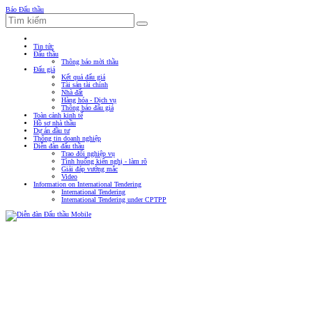
Báo Đấu thầu
Tin tức
Đấu thầu
Thông báo mời thầu
Đấu giá
Kết quả đấu giá
Tài sản tài chính
Nhà đất
Hàng hóa - Dịch vụ
Thông báo đấu giá
Toàn cảnh kinh tế
Hồ sơ nhà thầu
Dự án đầu tư
Thông tin doanh nghiệp
Diễn đàn đấu thầu
Trao đổi nghiệp vụ
Tình huống kiến nghị - làm rõ
Giải đáp vướng mắc
Video
Information on International Tendering
International Tendering
International Tendering under CPTPP