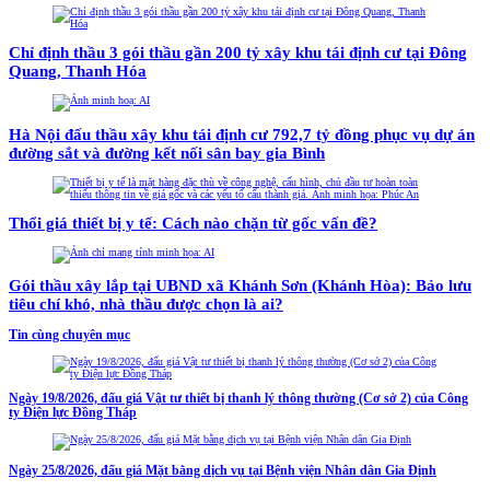
Chỉ định thầu 3 gói thầu gần 200 tỷ xây khu tái định cư tại Đông
Quang, Thanh Hóa
Hà Nội đấu thầu xây khu tái định cư 792,7 tỷ đồng phục vụ dự án
đường sắt và đường kết nối sân bay gia Bình
Thổi giá thiết bị y tế: Cách nào chặn từ gốc vấn đề?
Gói thầu xây lắp tại UBND xã Khánh Sơn (Khánh Hòa): Bảo lưu
tiêu chí khó, nhà thầu được chọn là ai?
Tin cùng chuyên mục
Ngày 19/8/2026, đấu giá Vật tư thiết bị thanh lý thông thường (Cơ sở 2) của Công
ty Điện lực Đồng Tháp
Ngày 25/8/2026, đấu giá Mặt bằng dịch vụ tại Bệnh viện Nhân dân Gia Định