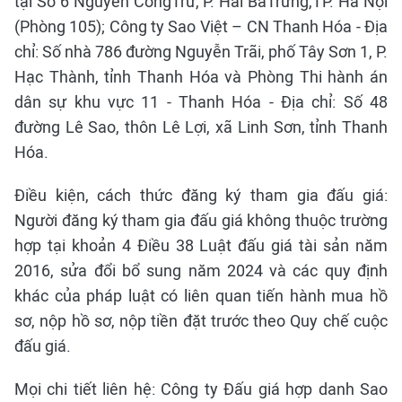
tại Số 6 Nguyễn CôngTrứ, P. Hai BàTrưng,TP. Hà Nội
(Phòng 105); Công ty Sao Việt – CN Thanh Hóa - Địa
chỉ: Số nhà 786 đường Nguyễn Trãi, phố Tây Sơn 1, P.
Hạc Thành, tỉnh Thanh Hóa và Phòng Thi hành án
dân sự khu vực 11 - Thanh Hóa - Địa chỉ: Số 48
đường Lê Sao, thôn Lê Lợi, xã Linh Sơn, tỉnh Thanh
Hóa.
Điều kiện, cách thức đăng ký tham gia đấu giá:
Người đăng ký tham gia đấu giá không thuộc trường
hợp tại khoản 4 Điều 38 Luật đấu giá tài sản năm
2016, sửa đổi bổ sung năm 2024 và các quy định
khác của pháp luật có liên quan tiến hành mua hồ
sơ, nộp hồ sơ, nộp tiền đặt trước theo Quy chế cuộc
đấu giá.
Mọi chi tiết liên hệ: Công ty Đấu giá hợp danh Sao