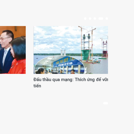
Đấu thầu qua mạng: Thích ứng để vững
Phươ
tiến
thế 