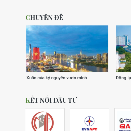
CHUYÊN ĐỀ
Xuân của kỷ nguyên vươn mình
Động lực
KẾT NỐI ĐẦU TƯ