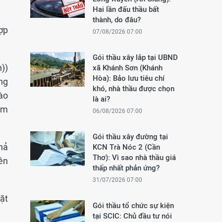
Hai lần đấu thầu bất
thành, do đâu?
ợp
07/08/2026 07:00
Gói thầu xây lắp tại UBND
n))
xã Khánh Sơn (Khánh
Hòa): Bảo lưu tiêu chí
ng
khó, nhà thầu được chọn
ào
là ai?
am
06/08/2026 07:00
Gói thầu xây đường tại
hả
KCN Trà Nóc 2 (Cần
Thơ): Vì sao nhà thầu giá
iên
thấp nhất phản ứng?
31/07/2026 07:00
ặt
Gói thầu tổ chức sự kiện
tại SCIC: Chủ đầu tư nói