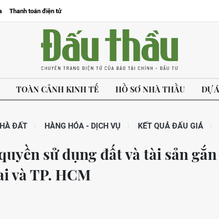
a
Thanh toán điện tử
TOÀN CẢNH KINH TẾ
HỒ SƠ NHÀ THẦU
DỰ 
HÀ ĐẤT
HÀNG HÓA - DỊCH VỤ
KẾT QUẢ ĐẤU GIÁ
quyền sử dụng đất và tài sản gắn
Nai và TP. HCM