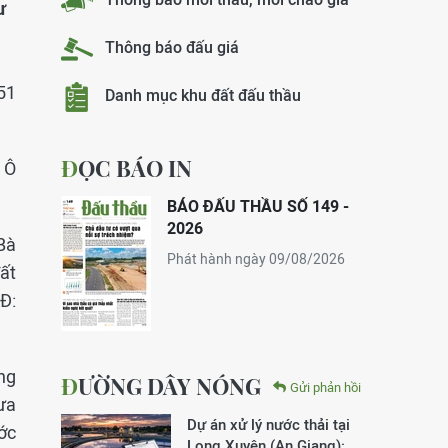
ư
Thông báo đấu giá
51
Danh mục khu đất đấu thầu
ĐỌC BÁO IN
 Ô
BÁO ĐẤU THẦU SỐ 149 -
2026
Bà
Phát hành ngày 09/08/2026
ất
Đ:
ong
ĐƯỜNG DÂY NÓNG
Gửi phản hồi
ưa
Dự án xử lý nước thải tại
ớc
Long Xuyên (An Giang):