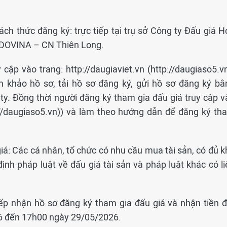
ách thức đăng ký: trực tiếp tại trụ sở Công ty Đấu giá H
NDOVINA – CN Thiên Long.
 cập vào trang: http://daugiaviet.vn (http://daugiaso5.v
 khảo hồ sơ, tải hồ sơ đăng ký, gửi hồ sơ đăng ký bằ
ty. Đồng thời người đăng ký tham gia đấu giá truy cập v
tp://daugiaso5.vn)) và làm theo hướng dẫn để đăng ký th
iá: Các cá nhân, tổ chức có nhu cầu mua tài sản, có đủ k
định pháp luật về đấu giá tài sản và pháp luật khác có l
iếp nhận hồ sơ đăng ký tham gia đấu giá và nhận tiền đ
6 đến 17h00 ngày 29/05/2026.