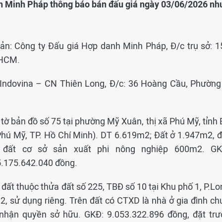
nh Minh Pháp thông báo bán đấu giá ngày 03/06/2026 nh
sản: Công ty Đấu giá Hợp danh Minh Pháp, Đ/c trụ sở: 1
 HCM.
ndovina – CN Thiên Long, Đ/c: 36 Hoàng Cầu, Phường
tờ bản đồ số 75 tại phường Mỹ Xuân, thị xã Phú Mỹ, tỉnh 
Phú Mỹ, TP. Hồ Chí Minh). DT 6.619m2; Đất ở 1.947m2, đ
 đất cơ sở sản xuất phi nông nghiệp 600m2. GK
5.175.642.040 đồng.
 đất thuộc thửa đất số 225, TBĐ số 10 tại Khu phố 1, P.L
, sử dụng riêng. Trên đất có CTXD là nhà ở gia đình ch
hận quyền sở hữu. GKĐ: 9.053.322.896 đồng, đặt trư