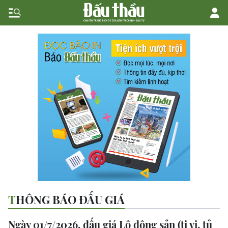
THÔNG BÁO ĐẤU GIÁ
Ngày 01/7/2026, đấu giá Lô động sản (ti vi, tủ