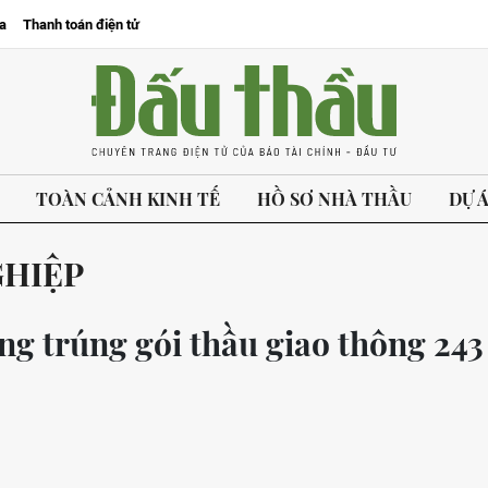
a
Thanh toán điện tử
TOÀN CẢNH KINH TẾ
HỒ SƠ NHÀ THẦU
DỰ 
GHIỆP
g trúng gói thầu giao thông 243