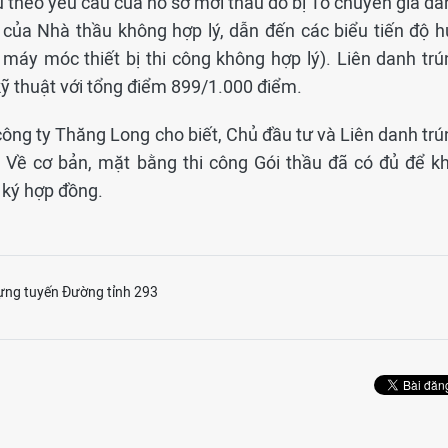
ểu theo yêu cầu của hồ sơ mời thầu do bị Tổ chuyên gia đ
ộ của Nhà thầu không hợp lý, dẫn đến các biểu tiến độ h
 máy móc thiết bị thi công không hợp lý). Liên danh trú
kỹ thuật với tổng điểm 899/1.000 điểm.
ông ty Thăng Long cho biết, Chủ đầu tư và Liên danh trú
 Về cơ bản, mặt bằng thi công Gói thầu đã có đủ để kh
 ký hợp đồng.
ựng tuyến Đường tỉnh 293