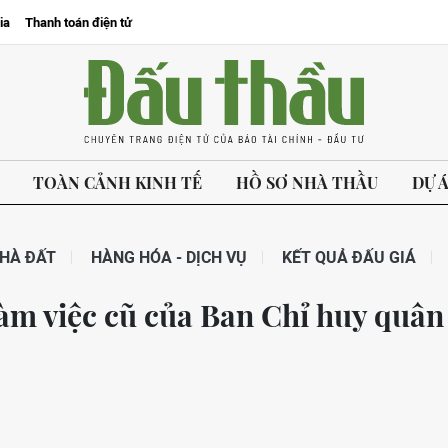
ia
Thanh toán điện tử
TOÀN CẢNH KINH TẾ
HỒ SƠ NHÀ THẦU
DỰ 
HÀ ĐẤT
HÀNG HÓA - DỊCH VỤ
KẾT QUẢ ĐẤU GIÁ
àm việc cũ của Ban Chỉ huy quân