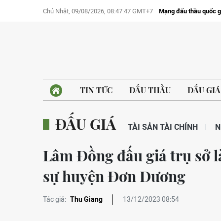
Chủ Nhật, 09/08/2026, 08:47:47 GMT+7
Mạng đấu thầu quốc g
TIN TỨC
ĐẤU THẦU
ĐẤU GIÁ
ĐẤU GIÁ
TÀI SẢN TÀI CHÍNH
N
Lâm Đồng đấu giá trụ sở l
sự huyện Đơn Dương
Tác giả:
Thu Giang
13/12/2023 08:54