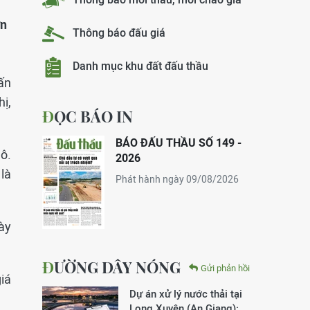
ơn
Thông báo đấu giá
Danh mục khu đất đấu thầu
rấn
ị,
ĐỌC BÁO IN
BÁO ĐẤU THẦU SỐ 149 -
lô.
2026
 là
Phát hành ngày 09/08/2026
ày
ĐƯỜNG DÂY NÓNG
Gửi phản hồi
giá
Dự án xử lý nước thải tại
Long Xuyên (An Giang):