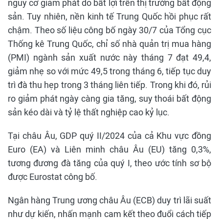
nguy cơ giảm phát do bất lợi trên thị trường bất động
sản. Tuy nhiên, nền kinh tế Trung Quốc hồi phục rất
chậm. Theo số liệu công bố ngày 30/7 của Tổng cục
Thống kê Trung Quốc, chỉ số nhà quản trị mua hàng
(PMI) ngành sản xuất nước này tháng 7 đạt 49,4,
giảm nhẹ so với mức 49,5 trong tháng 6, tiếp tục duy
trì đà thu hẹp trong 3 tháng liên tiếp. Trong khi đó, rủi
ro giảm phát ngày càng gia tăng, suy thoái bất động
sản kéo dài và tỷ lệ thất nghiệp cao kỷ lục.
Tại châu Âu, GDP quý II/2024 của cả Khu vực đồng
Euro (EA) và Liên minh châu Âu (EU) tăng 0,3%,
tương đương đà tăng của quý I, theo ước tính sơ bộ
được Eurostat công bố.
Ngân hàng Trung ương châu Âu (ECB) duy trì lãi suất
như dự kiến, nhấn mạnh cam kết theo đuổi cách tiếp