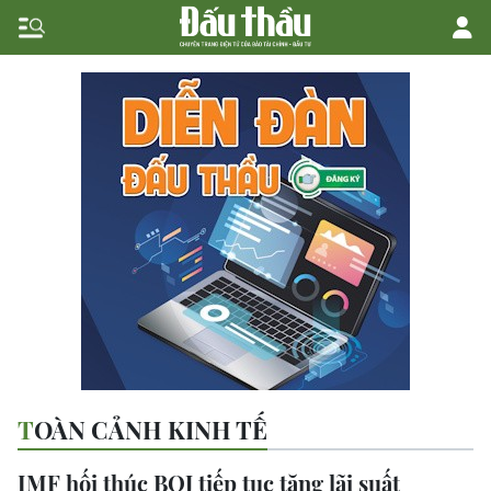
TOÀN CẢNH KINH TẾ
IMF hối thúc BOJ tiếp tục tăng lãi suất