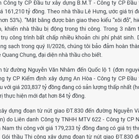
h Công ty CP Đầu tư xây dựng B.M.T - Công ty CP Đầu 
á 161,210 tỷ đồng. Theo nhà thầu Lê Hưng, ước giá trị đ
(hơn 53%). “Mặt bằng được bàn giao theo kiểu “xôi đỗ”, h
, khiến nhà thầu bị động trong thi công. Trong 3 năm t
rụ công trình bất chấp nhiều khoản chi phí phát sinh. 
ng sạch trong quý II/2026, chúng tôi bảo đảm hoàn thà
 Quang Chung, đại diện nhà thầu cho biết.
ạn từ đường Nguyễn Văn Nhâm đến Quốc lộ 1 (đơn nguy
ông ty CP Kiểm định xây dựng An Hòa - Công ty CP Đầu 
u với giá 203,837 tỷ đồng đang có sản lượng thấp nhất (h
rị thực hiện mới đạt hơn 84 tỷ đồng.
g xây dựng đoạn từ nút giao ĐT.830 đến đường Nguyễn V
ến) do Liên danh Công ty TNHH MTV 622 - Công ty CP N
Nam thi công với giá 179,233 tỷ đồng đang có giá trị th
. Gói thầu Thi công xây dựng đoạn từ nút giao ĐT.830 đ