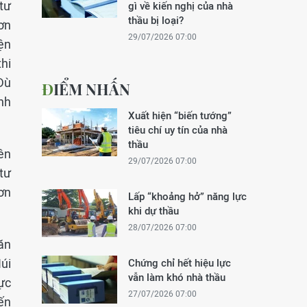
tư
gì về kiến nghị của nhà
thầu bị loại?
ơn
29/07/2026 07:00
iện
hi
Dù
ĐIỂM NHẤN
nh
Xuất hiện “biến tướng”
tiêu chí uy tín của nhà
thầu
ên
29/07/2026 07:00
tư
ơn
Lấp “khoảng hở” năng lực
khi dự thầu
28/07/2026 07:00
ăn
úi
Chứng chỉ hết hiệu lực
vẫn làm khó nhà thầu
ực
27/07/2026 07:00
ến