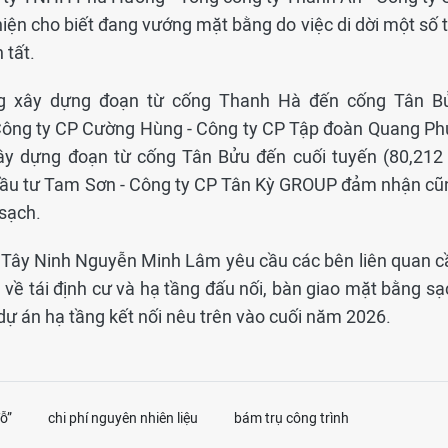
iện cho biết đang vướng mặt bằng do việc di dời một số t
 tất.
ông xây dựng đoạn từ cống Thanh Hà đến cống Tân B
 Công ty CP Cường Hùng - Công ty CP Tập đoàn Quang Ph
xây dựng đoạn từ cống Tân Bửu đến cuối tuyến (80,212 
Đầu tư Tam Sơn - Công ty CP Tân Kỳ GROUP đảm nhận cũ
sạch.
h Tây Ninh Nguyễn Minh Lâm yêu cầu các bên liên quan c
 về tái định cư và hạ tầng đấu nối, bàn giao mặt bằng sạ
ự án hạ tầng kết nối nêu trên vào cuối năm 2026.
ỗ”
chi phí nguyên nhiên liệu
bám trụ công trình