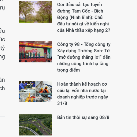
Gói thầu cải tạo tuyến
rụ
đường Tam Cốc - Bích
Động (Ninh Bình): Chủ
đầu tư nói gì về kiến nghị
ửu
của Nhà thầu xếp hạng 2?
úc
Công ty 98 - Tổng công ty
tỷ
Xây dựng Trường Sơn:
Từ
ng
“mở đường thắng lợi” đến
những công trình hạ tầng
trọng điểm
ần
Hoàn thành kế hoạch cơ
ch
cấu lại vốn nhà nước tại
doanh nghiệp trước ngày
31/8
Bản tin thời sự sáng 08/8