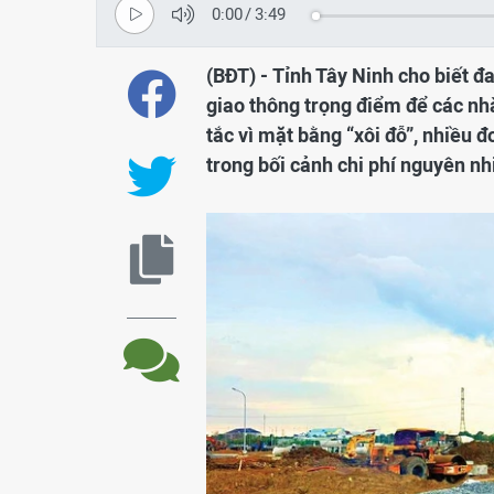
0:00
/
3:49
(BĐT) - Tỉnh Tây Ninh cho biết 
giao thông trọng điểm để các nhà 
tắc vì mặt bằng “xôi đỗ”, nhiều đ
trong bối cảnh chi phí nguyên nh