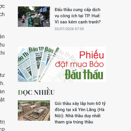
ợc
Đấu thầu cung cấp dịch
ch
vụ công ích tại TP. Huế:
Vì sao kém cạnh tranh?
03/07/2026 07:00
án
ều
thi
tư
ch.
ĐỌC NHIỀU
àn
ặt
Gói thầu xây lắp hơn 60 tỷ
đồng tại xã Yên Lãng (Hà
Nội): Nhà thầu duy nhất
rị
tham gia trúng thầu
CP