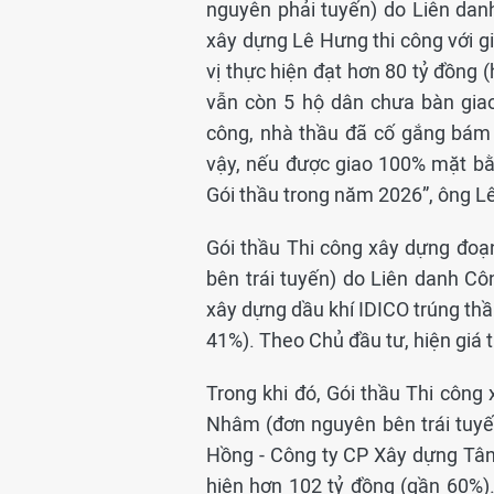
nguyên phải tuyến) do Liên dan
xây dựng Lê Hưng thi công với gi
vị thực hiện đạt hơn 80 tỷ đồng 
vẫn còn 5 hộ dân chưa bàn giao
công, nhà thầu đã cố gắng bám t
vậy, nếu được giao 100% mặt bằ
Gói thầu trong năm 2026”, ông Lê
Gói thầu Thi công xây dựng đo
bên trái tuyến) do Liên danh C
xây dựng dầu khí IDICO trúng thầ
41%). Theo Chủ đầu tư, hiện giá t
Trong khi đó, Gói thầu Thi côn
Nhâm (đơn nguyên bên trái tuy
Hồng - Công ty CP Xây dựng Tân 
hiện hơn 102 tỷ đồng (gần 60%)