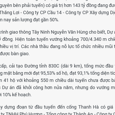
yên bên phải tuyến) có giá trị hơn 143 tỷ đồng đang đư
Thắng Lợi - Công ty CP Cầu 14 - Công ty CP Xây dựng Dị
ến nay sản lượng đạt gần 50%.
ình giao thông Tây Ninh Nguyễn Văn Hùng cho biết, Dự 
ỷ đồng. Hiện toàn tuyến vướng khoảng 700/4.340 m chi
 nhiều vị trí. Các nhà thầu đang nỗ lực tổ chức nhiều mũi 
được bàn giao.
cấp, cải tạo Đường tỉnh 830C (dài 9 km), tổng mức đầu 
ng mặt bằng mới đạt 95,53% số hộ, đạt 93,1% tổng diện tí
òn 41 hộ với khoảng 550 m chiều dài tuyến chưa được b
uộc Dự án đã khởi công hơn nửa năm, nhưng do vướng m
ới 10% kế hoạch.
xây dựng đoạn từ đầu tuyến đến cống Thanh Hà có giá t
g ty TNHH Phú Hương - Tổng công ty Thành An - Công ty 