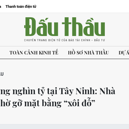
a
Thanh toán điện tử
TOÀN CẢNH KINH TẾ
HỒ SƠ NHÀ THẦU
DỰ 
ẦU
ng nghìn tỷ tại Tây Ninh: Nhà
chờ gỡ mặt bằng “xôi đỗ”