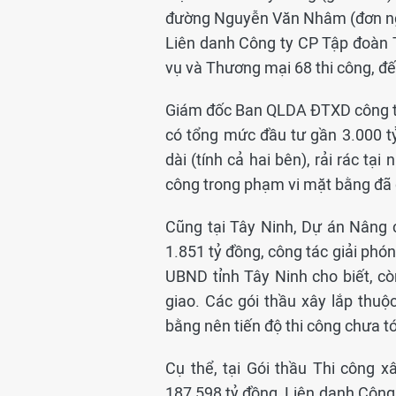
đường Nguyễn Văn Nhâm (đơn ngu
Liên danh Công ty CP Tập đoàn 
vụ và Thương mại 68 thi công, đ
Giám đốc Ban QLDA ĐTXD công tr
có tổng mức đầu tư gần 3.000 t
dài (tính cả hai bên), rải rác tại
công trong phạm vi mặt bằng đã 
Cũng tại Tây Ninh, Dự án Nâng 
1.851 tỷ đồng, công tác giải phó
UBND tỉnh Tây Ninh cho biết, c
giao. Các gói thầu xây lắp th
bằng nên tiến độ thi công chưa t
Cụ thể, tại Gói thầu Thi công 
187,598 tỷ đồng, Liên danh Côn