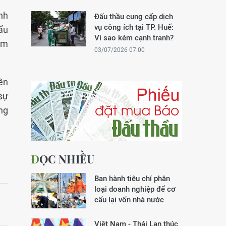
ánh
Đấu thầu cung cấp dịch
vụ công ích tại TP. Huế:
ẩu
Vì sao kém cạnh tranh?
ăm
03/07/2026 07:00
ền
 sự
ng
ĐỌC NHIỀU
Ban hành tiêu chí phân
loại doanh nghiệp để cơ
cấu lại vốn nhà nước
Việt Nam - Thái Lan thúc