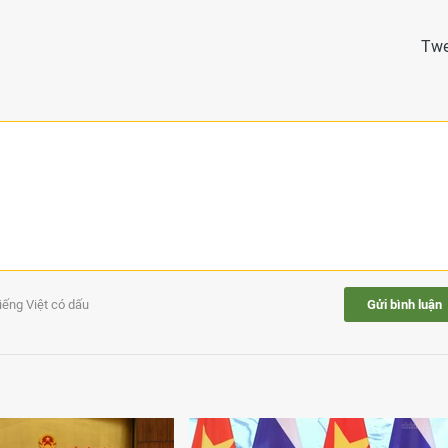
Twe
tiếng Việt có dấu
Gửi bình luận