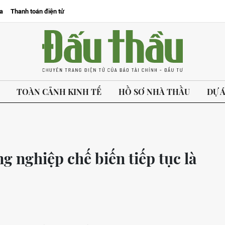
a
Thanh toán điện tử
TOÀN CẢNH KINH TẾ
HỒ SƠ NHÀ THẦU
DỰ 
g nghiệp chế biến tiếp tục là