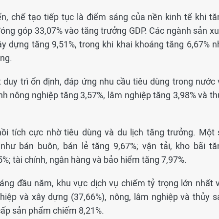
n, chế tạo tiếp tục là điểm sáng của nền kinh tế khi tă
đóng góp 33,07% vào tăng trưởng GDP. Các ngành sản xu
ây dựng tăng 9,51%, trong khi khai khoáng tăng 6,67% n
ăng.
 duy trì ổn định, đáp ứng nhu cầu tiêu dùng trong nước 
ành nông nghiệp tăng 3,57%, lâm nghiệp tăng 3,98% và th
hồi tích cực nhờ tiêu dùng và du lịch tăng trưởng. Một 
hư bán buôn, bán lẻ tăng 9,67%; vận tải, kho bãi tă
05%; tài chính, ngân hàng và bảo hiểm tăng 7,97%.
háng đầu năm, khu vực dịch vụ chiếm tỷ trọng lớn nhất v
ghiệp và xây dựng (37,66%), nông, lâm nghiệp và thủy s
 cấp sản phẩm chiếm 8,21%.