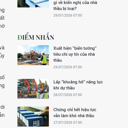
gì về kiến nghị của nhà
thầu bị loại?
ng
29/07/2026 07:00
ất
hờ
ĐIỂM NHẤN
và
Xuất hiện “biến tướng”
tiêu chí uy tín của nhà
ủy
thầu
29/07/2026 07:00
số
Lấp “khoảng hở” năng lực
ng
khi dự thầu
28/07/2026 07:00
ới
Chứng chỉ hết hiệu lực
ản
vẫn làm khó nhà thầu
27/07/2026 07:00