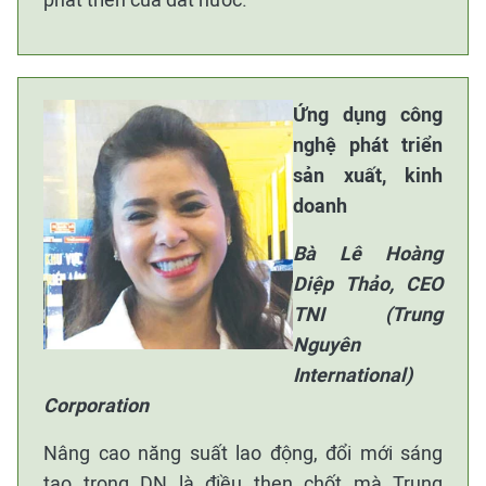
Ứng dụng công
nghệ phát triển
sản xuất, kinh
doanh
Bà Lê Hoàng
Diệp Thảo, CEO
TNI (Trung
Nguyên
International)
Corporation
Nâng cao năng suất lao động, đổi mới sáng
tạo trong DN là điều then chốt mà Trung