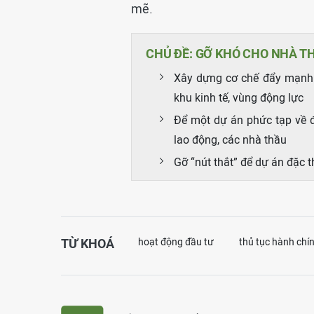
mẽ.
CHỦ ĐỀ: GỠ KHÓ CHO NHÀ T
Xây dựng cơ chế đẩy mạnh ph
khu kinh tế, vùng động lực
Để một dự án phức tạp về 
lao động, các nhà thầu
Gỡ “nút thắt” để dự án đặc 
TỪ KHOÁ
hoạt động đầu tư
thủ tục hành chí