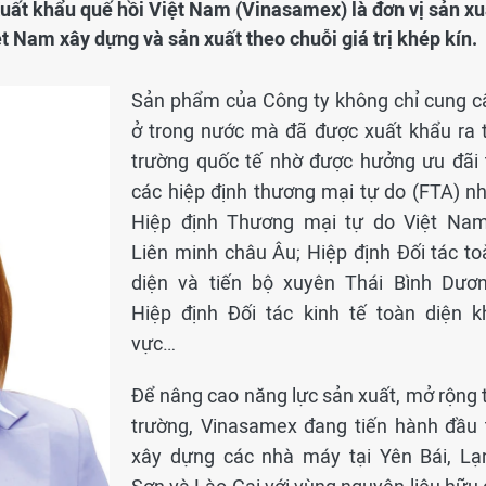
Xuất khẩu quế hồi Việt Nam (Vinasamex) là đơn vị sản xu
ệt Nam xây dựng và sản xuất theo chuỗi giá trị khép kín.
Sản phẩm của Công ty không chỉ cung c
ở trong nước mà đã được xuất khẩu ra t
trường quốc tế nhờ được hưởng ưu đãi 
các hiệp định thương mại tự do (FTA) nh
Hiệp định Thương mại tự do Việt Nam
Liên minh châu Âu; Hiệp định Đối tác to
diện và tiến bộ xuyên Thái Bình Dươn
Hiệp định Đối tác kinh tế toàn diện k
vực…
Để nâng cao năng lực sản xuất, mở rộng t
trường, Vinasamex đang tiến hành đầu 
xây dựng các nhà máy tại Yên Bái, Lạ