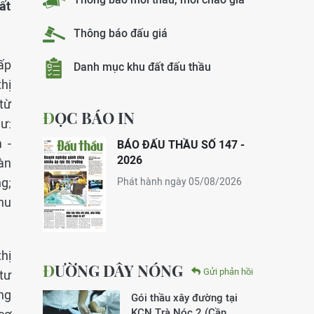
ất
Thông báo đấu giá
ấp
Danh mục khu đất đấu thầu
hị
từ
ĐỌC BÁO IN
ư:
 -
BÁO ĐẤU THẦU SỐ 147 -
2026
àn
g;
Phát hành ngày 05/08/2026
hu
hị
ĐƯỜNG DÂY NÓNG
Gửi phản hồi
tư
ng
Gói thầu xây đường tại
KCN Trà Nóc 2 (Cần