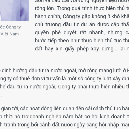
Sơn và Lào Cai với vùng nguyên liệu hữu 
rộng lớn. Trong quá trình thực hiện thủ 
hành chính, Công ty gặp không ít khó khă
chủ trương đầu tư dự án được cấp th
ốc Công ty
quyền phê duyệt rất nhanh, nhưng c
i Việt Nam
bước tiếp theo như thực hiện thủ tục th
đất hay xin giấy phép xây dựng… lại r
 định hướng đầu tư ra nước ngoài, mở rộng mạng lưới ở 
ng ty có thuê đơn vị tư vấn là một số công ty luật xây d
thể đầu tư ra nước ngoài, Công ty phải thực hiện nhiều t
.
i gian tới, các hoạt động liên quan đến cải cách thủ tục h
p thời hỗ trợ doanh nghiệp nắm bắt cơ hội kinh doanh t
h tranh trong bối cảnh đất nước ngày càng hội nhập mạ