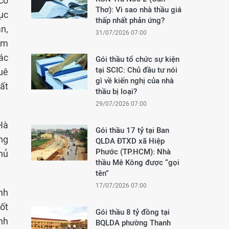
cơ
Thơ): Vì sao nhà thầu giá
tục
thấp nhất phản ứng?
n,
31/07/2026 07:00
ẩm
ác
Gói thầu tổ chức sự kiện
tại SCIC: Chủ đầu tư nói
uê
gì về kiến nghị của nhà
ất
thầu bị loại?
29/07/2026 07:00
Hà
Gói thầu 17 tỷ tại Ban
ựng
QLDA ĐTXD xã Hiệp
Phước (TP.HCM): Nhà
hủ
thầu Mê Kông được “gọi
tên”
17/07/2026 07:00
ành
ốt
Gói thầu 8 tỷ đồng tại
nh
BQLDA phường Thanh