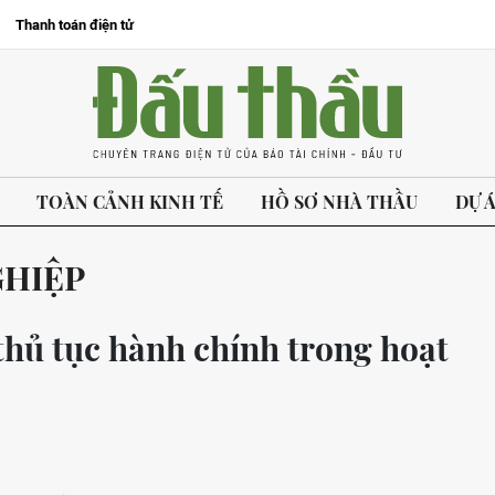
Thanh toán điện tử
TOÀN CẢNH KINH TẾ
HỒ SƠ NHÀ THẦU
DỰ 
GHIỆP
thủ tục hành chính trong hoạt