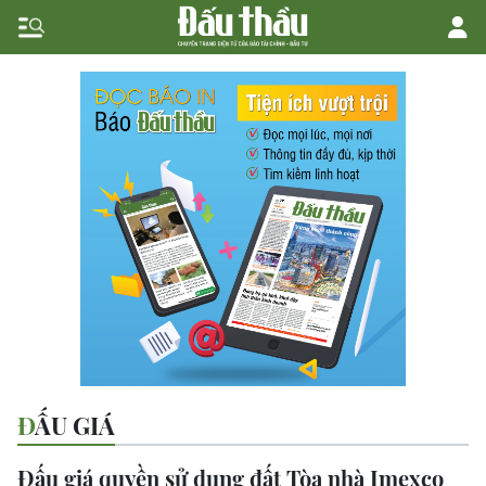
ĐẤU GIÁ
Đấu giá quyền sử dụng đất Tòa nhà Imexco