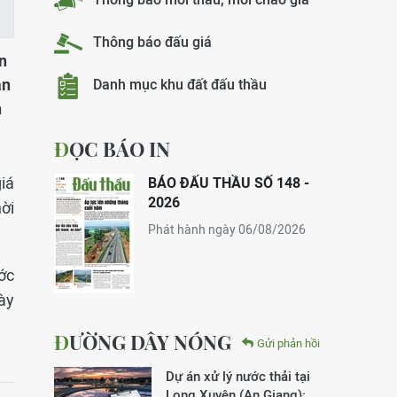
Thông báo đấu giá
n
án
Danh mục khu đất đấu thầu
n
ĐỌC BÁO IN
giá
BÁO ĐẤU THẦU SỐ 148 -
2026
ời
Phát hành ngày 06/08/2026
ớc
ày
ĐƯỜNG DÂY NÓNG
Gửi phản hồi
Dự án xử lý nước thải tại
Long Xuyên (An Giang):