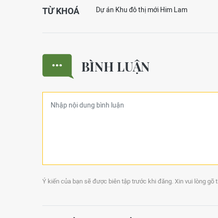
TỪ KHOÁ
Dự án Khu đô thị mới Him Lam
BÌNH LUẬN
Ý kiến của bạn sẽ được biên tập trước khi đăng. Xin vui lòng gõ 