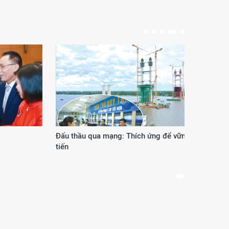
Đấu thầu qua mạng: Thích ứng để vững
Phươ
tiến
thế 