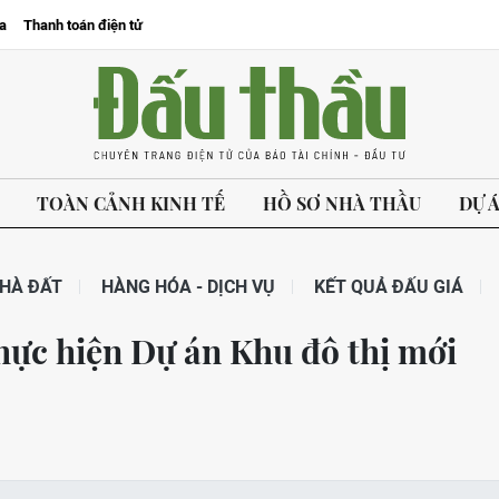
a
Thanh toán điện tử
TOÀN CẢNH KINH TẾ
HỒ SƠ NHÀ THẦU
DỰ 
HÀ ĐẤT
HÀNG HÓA - DỊCH VỤ
KẾT QUẢ ĐẤU GIÁ
hực hiện Dự án Khu đô thị mới