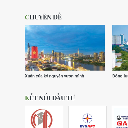
CHUYÊN ĐỀ
Xuân của kỷ nguyên vươn mình
Động lực
KẾT NỐI ĐẦU TƯ