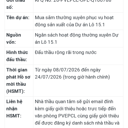
Gói thầu
RFQ No. 26-PVEPCL-OPE-Q100788
số:
Tên dự án:
Mua sắm thường xuyên phục vụ hoạt
động sản xuất của Dự án Lô 15.1
Nguồn
Ngân sách hoạt động thường xuyên Dự
vốn:
án Lô 15.1
Hình thức
Đấu thầu rộng rãi trong nước
đấu thầu:
Thời gian
Từ ngày 08/07/2026 đến ngày
phát Hồ sơ
24/07/2026 (trong giờ hành chính)
mời thầu
(HSMT):
Liên hệ
Nhà thầu quan tâm sẽ gửi email đính
nhận
kèm giấy giới thiệu hoặc trực tiếp đến
HSMT:
văn phòng PVEPCL cùng giấy giới thiệu
để được đăng ký danh sách nhà thầu và