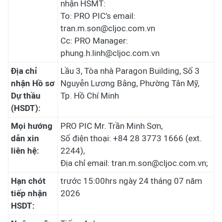
nhận HSMT:
To: PRO PIC’s email:
tran.m.son@cljoc.com.vn
Cc: PRO Manager:
phung.h.linh@cljoc.com.vn
Địa chỉ
Lầu 3, Tòa nhà Paragon Building, Số 3
nhận Hồ sơ
Nguyễn Lương Bằng, Phường Tân Mỹ,
Dự thầu
Tp. Hồ Chí Minh
(HSDT):
Mọi hướng
PRO PIC Mr. Trần Minh Sơn,
dẫn xin
Số điện thoại: +84 28 3773 1666 (ext.
liên hệ:
2244),
Địa chỉ email: tran.m.son@cljoc.com.vn;
Hạn chót
trước 15:00hrs ngày 24 tháng 07 năm
tiếp nhận
2026
HSDT: