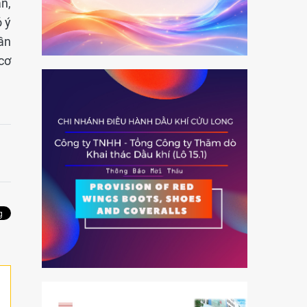
n,
 ý
ần
cơ