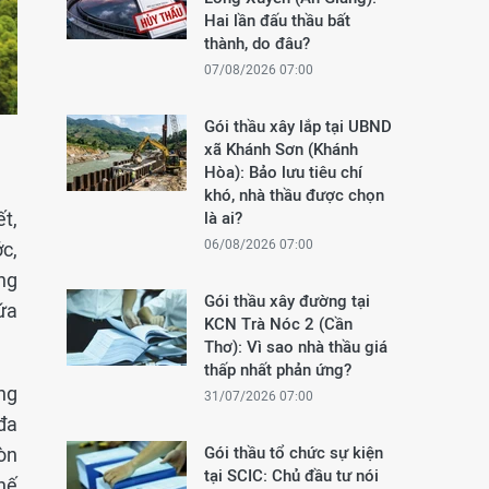
Hai lần đấu thầu bất
thành, do đâu?
07/08/2026 07:00
Gói thầu xây lắp tại UBND
xã Khánh Sơn (Khánh
Hòa): Bảo lưu tiêu chí
khó, nhà thầu được chọn
t,
là ai?
06/08/2026 07:00
c,
ng
Gói thầu xây đường tại
ứa
KCN Trà Nóc 2 (Cần
Thơ): Vì sao nhà thầu giá
thấp nhất phản ứng?
ng
31/07/2026 07:00
đa
òn
Gói thầu tổ chức sự kiện
tại SCIC: Chủ đầu tư nói
hế