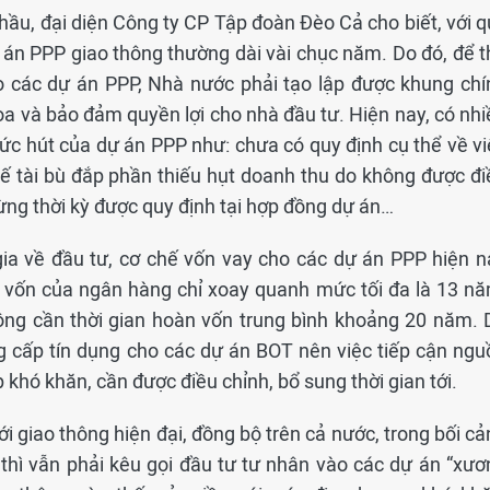
hầu, đại diện Công ty CP Tập đoàn Đèo Cả cho biết, với q
 án PPP giao thông thường dài vài chục năm. Do đó, để t
 các dự án PPP, Nhà nước phải tạo lập được khung chí
òa và bảo đảm quyền lợi cho nhà đầu tư. Hiện nay, có nhi
ức hút của dự án PPP như: chưa có quy định cụ thể về vi
ế tài bù đắp phần thiếu hụt doanh thu do không được đi
từng thời kỳ được quy định tại hợp đồng dự án…
ia về đầu tư, cơ chế vốn vay cho các dự án PPP hiện n
y vốn của ngân hàng chỉ xoay quanh mức tối đa là 13 nă
hông cần thời gian hoàn vốn trung bình khoảng 20 năm. 
g cấp tín dụng cho các dự án BOT nên việc tiếp cận ngu
khó khăn, cần được điều chỉnh, bổ sung thời gian tới.
i giao thông hiện đại, đồng bộ trên cả nước, trong bối c
thì vẫn phải kêu gọi đầu tư tư nhân vào các dự án “xươ