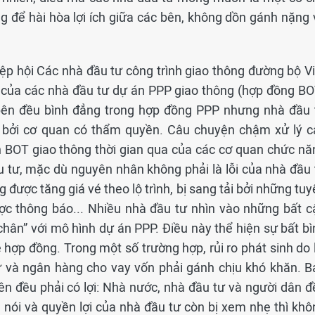
g để hài hòa lợi ích giữa các bên, không dồn gánh nặng 
ệp hội Các nhà đầu tư công trình giao thông đường bộ Vi
n của các nhà đầu tư dự án PPP giao thông (hợp đồng BO
bên đều bình đẳng trong hợp đồng PPP nhưng nhà đầu 
 lý bởi cơ quan có thẩm quyền. Câu chuyện chậm xử lý c
n BOT giao thông thời gian qua của các cơ quan chức nă
 tư, mặc dù nguyên nhân không phải là lỗi của nhà đầu 
g được tăng giá vé theo lộ trình, bị sang tải bởi những tu
c thông báo... Nhiều nhà đầu tư nhìn vào những bất c
 chân” với mô hình dự án PPP. Điều này thể hiện sự bất b
hợp đồng. Trong một số trường hợp, rủi ro phát sinh do l
 và ngân hàng cho vay vốn phải gánh chịu khó khăn. B
ên đều phải có lợi: Nhà nước, nhà đầu tư và người dân đ
 nói và quyền lợi của nhà đầu tư còn bị xem nhẹ thì khô