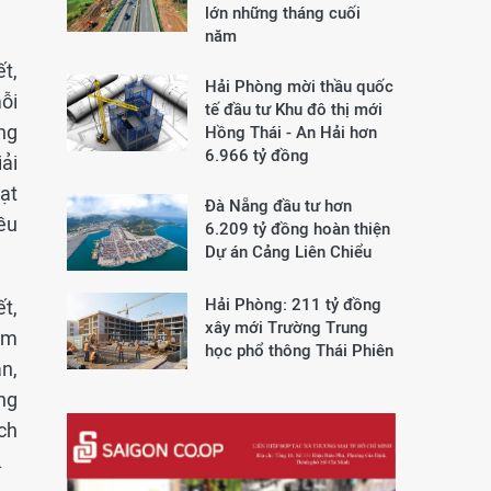
lớn những tháng cuối
năm
t,
Hải Phòng mời thầu quốc
ỗi
tế đầu tư Khu đô thị mới
ng
Hồng Thái - An Hải hơn
6.966 tỷ đồng
ải
oạt
Đà Nẵng đầu tư hơn
ều
6.209 tỷ đồng hoàn thiện
Dự án Cảng Liên Chiểu
Hải Phòng: 211 tỷ đồng
t,
xây mới Trường Trung
ảm
học phổ thông Thái Phiên
án,
ng
ch
.