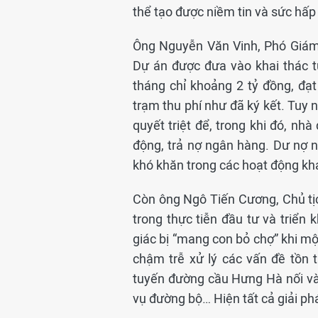
thể tạo được niềm tin và sức hấp
Ông Nguyễn Văn Vinh, Phó Giám
Dự án được đưa vào khai thác 
tháng chỉ khoảng 2 tỷ đồng, đạ
trạm thu phí như đã ký kết. Tuy 
quyết triệt để, trong khi đó, nh
động, trả nợ ngân hàng. Dư nợ 
khó khăn trong các hoạt động khá
Còn ông Ngô Tiến Cương, Chủ tịc
trong thực tiễn đầu tư và triể
giác bị “mang con bỏ chợ” khi mộ
chậm trễ xử lý các vấn đề tồn 
tuyến đường cầu Hưng Hà nối và
vụ đường bộ… Hiện tất cả giải ph