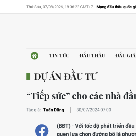
Thứ Sáu, 07/08/2026, 18:36:22 GMT+7
Mạng đấu thầu quốc gi
TIN TỨC
ĐẤU THẦU
ĐẤU GIÁ
DỰ ÁN ĐẦU TƯ
“Tiếp sức” cho các nhà đầ
Tác giả:
Tuấn Dũng
30/07/2024 07:00
(BĐT) - Với tốc độ phát triển đề
quen lựa chọn đường bộ là phươn