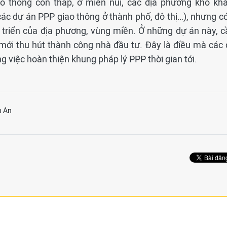
ao thông còn thấp, ở miền núi, các địa phương khó khă
ác dự án PPP giao thông ở thành phố, đô thị…), nhưng có
t triển của địa phương, vùng miền. Ở những dự án này, c
 mới thu hút thành công nhà đầu tư. Đây là điều mà các 
g việc hoàn thiện khung pháp lý PPP thời gian tới.
h An