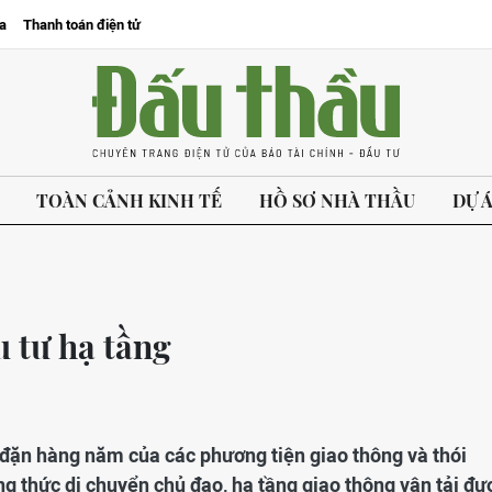
a
Thanh toán điện tử
TOÀN CẢNH KINH TẾ
HỒ SƠ NHÀ THẦU
DỰ 
u tư hạ tầng
u đặn hàng năm của các phương tiện giao thông và thói
g thức di chuyển chủ đạo, hạ tầng giao thông vận tải đư