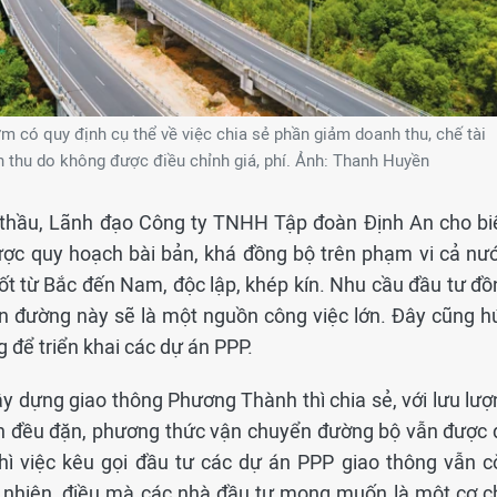
 có quy định cụ thể về việc chia sẻ phần giảm doanh thu, chế tài
h thu do không được điều chỉnh giá, phí. Ảnh: Thanh Huyền
 thầu, Lãnh đạo Công ty TNHH Tập đoàn Định An cho biế
ược quy hoạch bài bản, khá đồng bộ trên phạm vi cả nướ
ốt từ Bắc đến Nam, độc lập, khép kín. Nhu cầu đầu tư đồ
ến đường này sẽ là một nguồn công việc lớn. Đây cũng h
g để triển khai các dự án PPP.
y dựng giao thông Phương Thành thì chia sẻ, với lưu lượ
iển đều đặn, phương thức vận chuyển đường bộ vẫn được 
thì việc kêu gọi đầu tư các dự án PPP giao thông vẫn c
y nhiên, điều mà các nhà đầu tư mong muốn là một cơ c