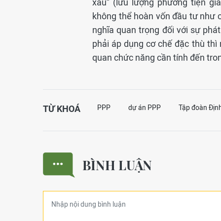
xẩu” (lưu lượng phương tiện gi
không thể hoàn vốn đầu tư như c
nghĩa quan trọng đối với sự phá
phải áp dụng cơ chế đặc thù thì
quan chức năng cần tính đến tron
TỪ KHOÁ
PPP
dự án PPP
Tập đoàn Địn
BÌNH LUẬN