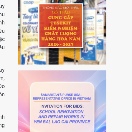
uy
hu
nh
ều
ệc
ều
ay
m,
Do
ồn
ảnh
ng