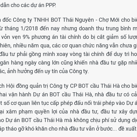
 dẫn cho các dự án PPP.
 đốc Công ty TNHH BOT Thái Nguyên - Chợ Mới cho biế
từ tháng 1/2018 đến nay nhưng doanh thu trung bình m
t vỏn vẹn 9% phương án tài chính do bị cắt giảm số lượ
nhiên, nhiều năm qua, các cơ quan chức năng vẫn chưa gi
à đầu tư phải gồng mình xoay vòng tài chính để duy trì h
ngân hàng ngày càng lớn cũng khiến nhà đầu tư gặp nhi
c, ảnh hưởng đến uy tín của Công ty.
h Hội đồng quản trị Công ty CP BOT cầu Thái Hà cho biế
n khai vận hành Dự án BOT cầu Thái Hà, nhà đầu tư có c
t số cơ quan liên tục cấp phép đấu nối trái phép vào Dự 
tại xâm phạm quyền lợi của nhà đầu tư, đầu tư xây dự
o Dự án BOT cầu Thái Hà mà không chịu phí sử dụng dị
áp tháo gỡ khó khăn cho nhà đầu tư vẫn ở bước... đề xuất