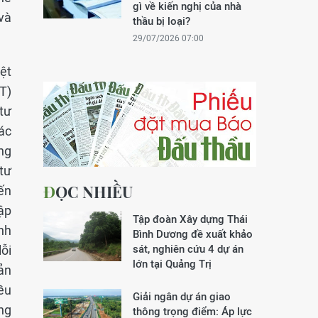
gì về kiến nghị của nhà
và
thầu bị loại?
29/07/2026 07:00
ệt
T)
tư
ác
ng
tư
ĐỌC NHIỀU
yến
ập
Tập đoàn Xây dựng Thái
ình
Bình Dương đề xuất khảo
ỗi
sát, nghiên cứu 4 dự án
lớn tại Quảng Trị
ản
ều
Giải ngân dự án giao
ng
thông trọng điểm: Áp lực