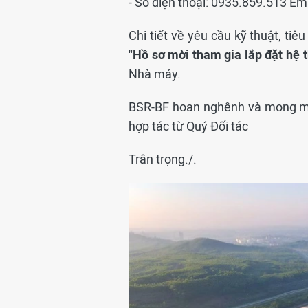
- Số điện thoại: 0935.859.513 Em
Chi tiết về yêu cầu kỹ thuật, tiê
"Hồ sơ mời tham gia lắp đặt hệ 
Nhà máy.
BSR-BF hoan nghênh và mong mu
hợp tác từ Quý Đối tác
Trân trọng./.