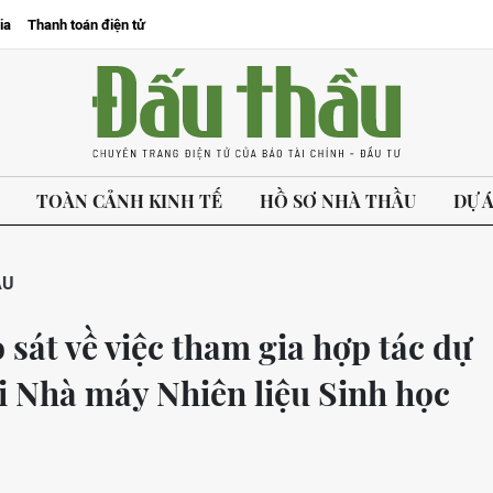
ia
Thanh toán điện tử
TOÀN CẢNH KINH TẾ
HỒ SƠ NHÀ THẦU
DỰ 
ẦU
sát về việc tham gia hợp tác dự
ại Nhà máy Nhiên liệu Sinh học