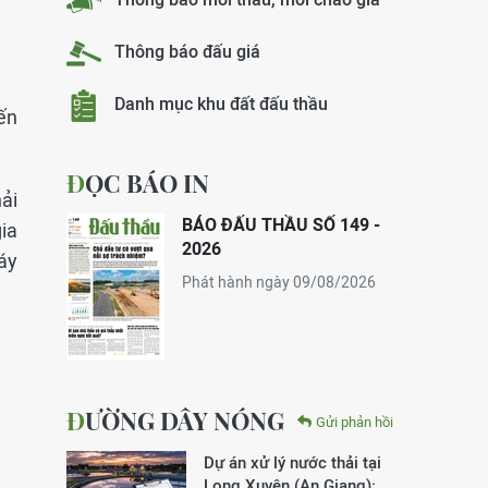
Thông báo đấu giá
Danh mục khu đất đấu thầu
đến
ĐỌC BÁO IN
ải
BÁO ĐẤU THẦU SỐ 149 -
ia
2026
áy
Phát hành ngày 09/08/2026
ĐƯỜNG DÂY NÓNG
Gửi phản hồi
Dự án xử lý nước thải tại
Long Xuyên (An Giang):