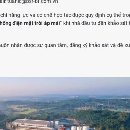
ail: tuanlc@bsr-bf.com.vn
u chí năng lực và cơ chế hợp tác được quy định cụ thể tr
thống điện mặt trời áp mái
" khi nhà đầu tư đến khảo sát 
ốn nhận được sự quan tâm, đăng ký khảo sát và đề xu