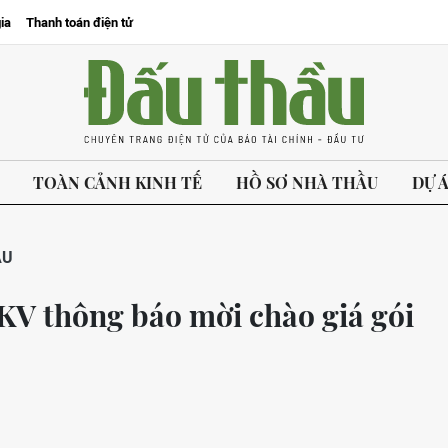
ia
Thanh toán điện tử
TOÀN CẢNH KINH TẾ
HỒ SƠ NHÀ THẦU
DỰ 
ẦU
TKV thông báo mời chào giá gói