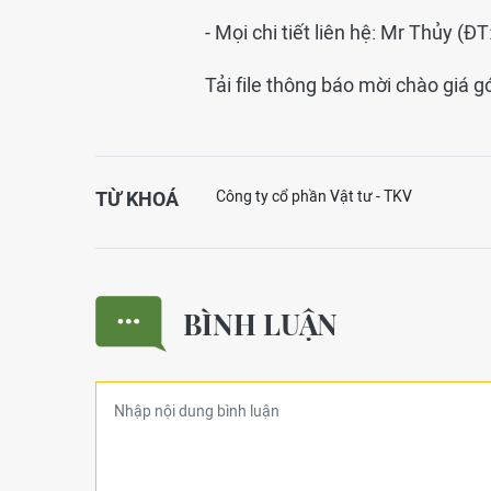
- Mọi chi tiết liên hệ: Mr Thủy (Đ
Tải file thông báo mời chào giá 
TỪ KHOÁ
Công ty cổ phần Vật tư - TKV
BÌNH LUẬN