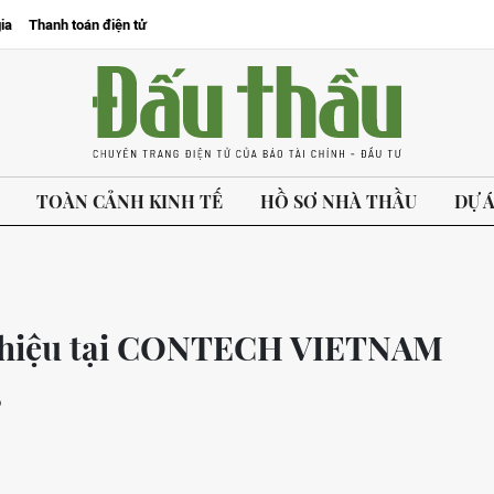
ia
Thanh toán điện tử
TOÀN CẢNH KINH TẾ
HỒ SƠ NHÀ THẦU
DỰ 
g hiệu tại CONTECH VIETNAM
5