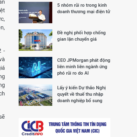
an
5 nhóm rủi ro trong kinh
ệt
doanh thương mại điện tử
c,
ễn,
Đề nghị phối hợp chống
gian lận chuyển giá
 -
và
CEO JPMorgan phát động
liên minh liên ngành ứng
iá
phó rủi ro do AI
ong
ng
Lấy ý kiến Dự thảo Nghị
ch
quyết về thuế thu nhập
doanh nghiệp bổ sung
sẽ