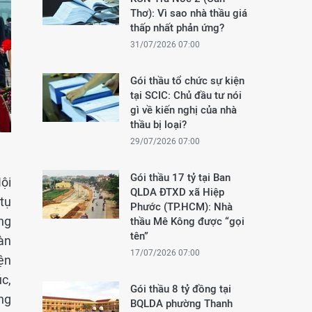
Thơ): Vì sao nhà thầu giá
thấp nhất phản ứng?
31/07/2026 07:00
Gói thầu tổ chức sự kiện
tại SCIC: Chủ đầu tư nói
gì về kiến nghị của nhà
thầu bị loại?
29/07/2026 07:00
Gói thầu 17 tỷ tại Ban
ội
QLDA ĐTXD xã Hiệp
tụ
Phước (TP.HCM): Nhà
ng
thầu Mê Kông được “gọi
tên”
àn
17/07/2026 07:00
ện
úc,
Gói thầu 8 tỷ đồng tại
ng
BQLDA phường Thanh