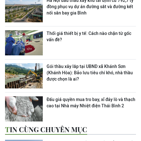
Hà Nội đấu thầu xây khu tái định cư 792,7 tỷ
đồng phục vụ dự án đường sắt và đường kết
nối sân bay gia Bình
Thổi giá thiết bị y tế: Cách nào chặn từ gốc
vấn đề?
Gói thầu xây lắp tại UBND xã Khánh Sơn
(Khánh Hòa): Bảo lưu tiêu chí khó, nhà thầu
được chọn là ai?
Đấu giá quyền mua tro bay, xỉ đáy lò và thạch
cao tại Nhà máy Nhiệt điện Thái Bình 2
TIN CÙNG CHUYÊN MỤC