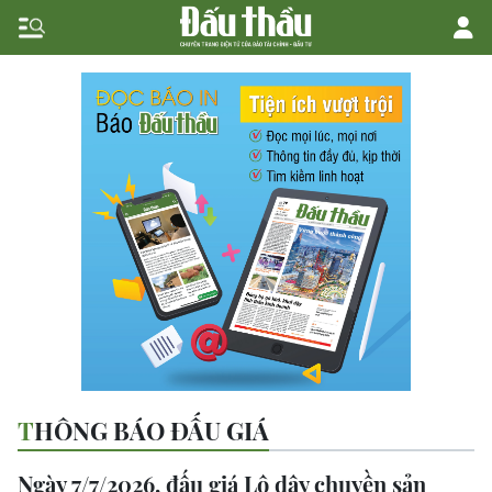
THÔNG BÁO ĐẤU GIÁ
Ngày 7/7/2026, đấu giá Lô dây chuyền sản