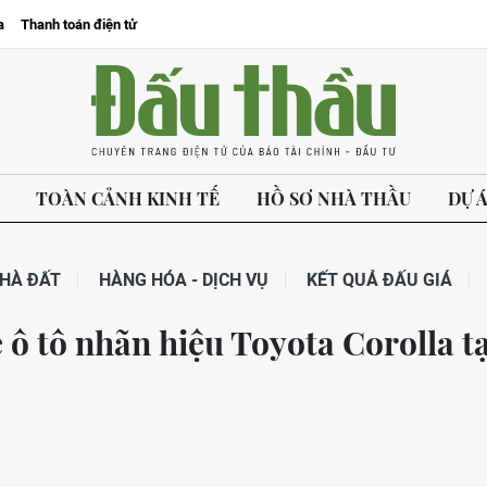
a
Thanh toán điện tử
TOÀN CẢNH KINH TẾ
HỒ SƠ NHÀ THẦU
DỰ 
HÀ ĐẤT
HÀNG HÓA - DỊCH VỤ
KẾT QUẢ ĐẤU GIÁ
 ô tô nhãn hiệu Toyota Corolla tạ