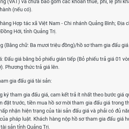
ăng (VAT) và chưa bao gồm các khoản thuế, phí, lệ phí kh
 hành (nếu có).
n hàng Hợp tác xã Việt Nam - Chi nhánh Quảng Bình; Địa c
ồng Hới, tỉnh Quảng Trị.
ng (Bằng chữ: Ba mươi triệu đồng)/hồ sơ tham gia đấu giá
: Đấu giá bằng bỏ phiếu gián tiếp (Bỏ phiếu trả giá 01 v
). Phương thức trả giá lên.
ham gia đấu giá tài sản:
 ký tham gia đấu giá, cam kết trả ít nhất theo bước giá 
n đặt trước, tiền mua hồ sơ mời tham gia đấu giá trong t
hấp nhận hiện trạng của tài sản đấu giá và phải có đủ nă
 của pháp luật. Khách hàng nộp hồ sơ tham gia đấu giá h
tài sản tỉnh Quảng Trị.