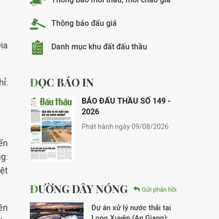
Thông báo đấu giá
Địa
Danh mục khu đất đấu thầu
ĐỌC BÁO IN
hỉ:
BÁO ĐẤU THẦU SỐ 149 -
2026
Phát hành ngày 09/08/2026
ển
g:
ệt
ĐƯỜNG DÂY NÓNG
Gửi phản hồi
ên
Dự án xử lý nước thải tại
Long Xuyên (An Giang):