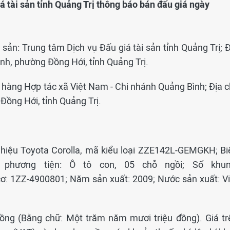
á tài sản tỉnh Quảng Trị thông báo bán đấu giá ngày
 sản: Trung tâm Dịch vụ Đấu giá tài sản tỉnh Quảng Trị; 
h, phường Đồng Hới, tỉnh Quảng Trị.
n hàng Hợp tác xã Việt Nam - Chi nhánh Quảng Bình; Địa c
ồng Hới, tỉnh Quảng Trị.
n hiệu Toyota Corolla, mã kiểu loại ZZE142L-GEMGKH; Bi
i phương tiện: Ô tô con, 05 chỗ ngồi; Số khun
: 1ZZ-4900801; Năm sản xuất: 2009; Nước sản xuất: Vi
đồng (Bằng chữ: Một trăm năm mươi triệu đồng). Giá tr