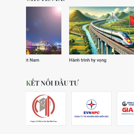
Xuân của kỷ nguyên vươn mình
Động lực
KẾT NỐI ĐẦU TƯ