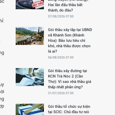
ác
Hai lần đấu thầu bất
thành, do đâu?
07/08/2026 07:00
hỉ:
Gói thầu xây lắp tại UBND
xã Khánh Sơn (Khánh
.
Hòa): Bảo lưu tiêu chí
khó, nhà thầu được chọn
là ai?
òng
06/08/2026 07:00
Gói thầu xây đường tại
KCN Trà Nóc 2 (Cần
Thơ): Vì sao nhà thầu giá
quy
thấp nhất phản ứng?
hời
31/07/2026 07:00
ng
ợp
Gói thầu tổ chức sự kiện
tại SCIC: Chủ đầu tư nói