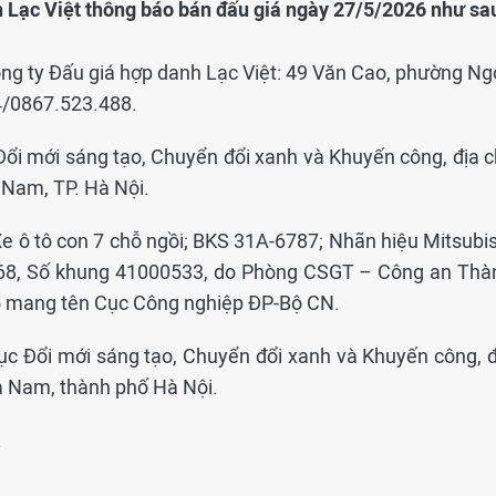
h Lạc Việt thông báo bán đấu giá ngày 27/5/2026 như sa
ông ty Đấu giá hợp danh Lạc Việt: 49 Văn Cao, phường Ng
4/0867.523.488.
 Đổi mới sáng tạo, Chuyển đổi xanh và Khuyến công, địa c
 Nam, TP. Hà Nội.
1 Xe ô tô con 7 chỗ ngồi; BKS 31A-6787; Nhãn hiệu Mitsubi
68, Số khung 41000533, do Phòng CSGT – Công an Thà
5 mang tên Cục Công nghiệp ĐP-Bộ CN.
 Cục Đổi mới sáng tạo, Chuyển đổi xanh và Khuyến công, đ
a Nam, thành phố Hà Nội.
.
.