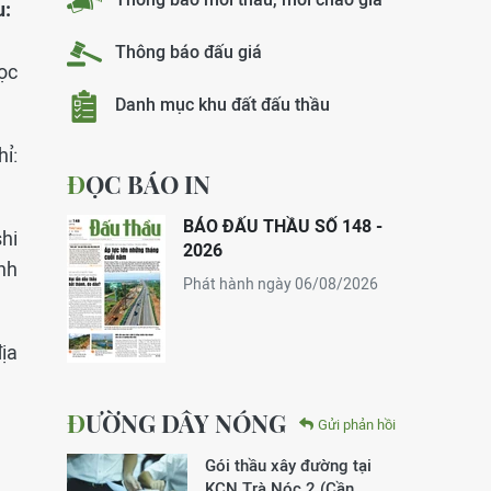
u:
Thông báo đấu giá
ọc
Danh mục khu đất đấu thầu
hỉ:
ĐỌC BÁO IN
BÁO ĐẤU THẦU SỐ 148 -
shi
2026
nh
Phát hành ngày 06/08/2026
ịa
ĐƯỜNG DÂY NÓNG
Gửi phản hồi
Gói thầu xây đường tại
KCN Trà Nóc 2 (Cần