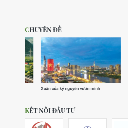
CHUYÊN ĐỀ
Xuân của kỷ nguyên vươn mình
Động lực
KẾT NỐI ĐẦU TƯ