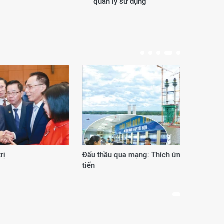
quản lý sử dụng
Đấu thầu qua mạng: Thích ứng để vững
Phươ
tiến
thế 