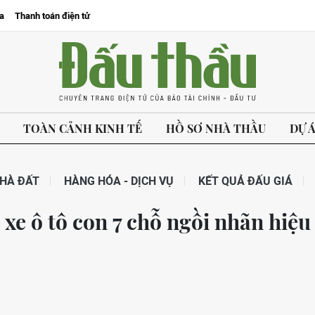
a
Thanh toán điện tử
TOÀN CẢNH KINH TẾ
HỒ SƠ NHÀ THẦU
DỰ 
HÀ ĐẤT
HÀNG HÓA - DỊCH VỤ
KẾT QUẢ ĐẤU GIÁ
 xe ô tô con 7 chỗ ngồi nhãn hiệu