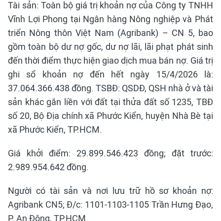
Tài sản: Toàn bộ giá trị khoản nợ của Công ty TNHH
Vĩnh Lợi Phong tại Ngân hàng Nông nghiệp và Phát
triển Nông thôn Việt Nam (Agribank) – CN 5, bao
gồm toàn bộ dư nợ gốc, dư nợ lãi, lãi phạt phát sinh
đến thời điểm thực hiện giao dịch mua bán nợ. Giá trị
ghi sổ khoản nợ đến hết ngày 15/4/2026 là:
37.064.366.438 đồng. TSBĐ: QSDĐ, QSH nhà ở và tài
sản khác gắn liền với đất tại thửa đất số 1235, TBĐ
số 20, Bộ Địa chính xã Phước Kiển, huyện Nhà Bè tại
xã Phước Kiển, TP.HCM.
Giá khởi điểm: 29.899.546.423 đồng; đặt trước:
2.989.954.642 đồng.
Người có tài sản và nơi lưu trữ hồ sơ khoản nợ:
Agribank CN5; Đ/c: 1101-1103-1105 Trần Hưng Đạo,
P. An Đông, TP.HCM.