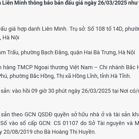
h Liên Minh thông báo bán đấu giá ngày 26/03/2025 như
Đấu giá hợp danh Liên Minh. Trụ sở: Số 108 tổ 14D, phườ
, Hà Nội
 Trấu, phường Bạch Đằng, quận Hai Bà Trưng, Hà Nội
gân hàng TMCP Ngoại thương Việt Nam – Chi nhánh Bắc 
 Phú, phường Bắc Hồng, Thị xã Hồng Lĩnh, tỉnh Hà Tĩnh.
i sản: vào hồi 09 giờ 30 phút ngày 26/03/2025 tại Nơi có
ng sản theo GCN QSDĐ quyền sở hữu nhà ở và tài sản kh
2; Số vào sổ cấp GCN: CS 01107 do Sở Tài nguyên và M
ày 20/08/2019 cho Bà Hoàng Thị Huyền.