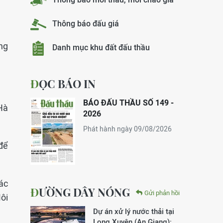
Thông báo đấu giá
ng
Danh mục khu đất đấu thầu
ĐỌC BÁO IN
BÁO ĐẤU THẦU SỐ 149 -
Hà
2026
Phát hành ngày 09/08/2026
/để
ác
ĐƯỜNG DÂY NÓNG
Gửi phản hồi
ôi
Dự án xử lý nước thải tại
Long Xuyên (An Giang):