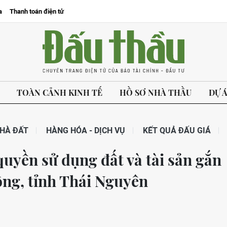
a
Thanh toán điện tử
TOÀN CẢNH KINH TẾ
HỒ SƠ NHÀ THẦU
DỰ 
HÀ ĐẤT
HÀNG HÓA - DỊCH VỤ
KẾT QUẢ ĐẤU GIÁ
quyền sử dụng đất và tài sản gắn
Công, tỉnh Thái Nguyên