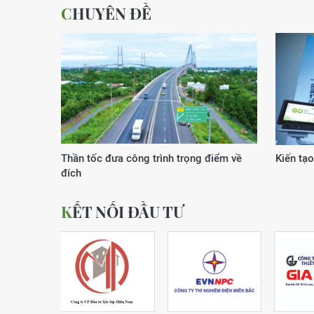
CHUYÊN ĐỀ
Xuân của kỷ nguyên vươn mình
Động lực
KẾT NỐI ĐẦU TƯ