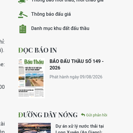
Thông báo đấu giá
Danh mục khu đất đấu thầu
hỉ:
ĐỌC BÁO IN
).
BÁO ĐẤU THẦU SỐ 149 -
ne:
2026
Phát hành ngày 09/08/2026
00
ĐƯỜNG DÂY NÓNG
Gửi phản hồi
ài
Dự án xử lý nước thải tại
ên
Long Xuyên (An Giang):