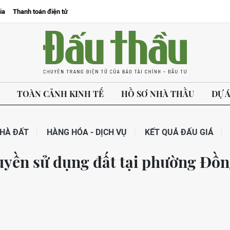
ia
Thanh toán điện tử
TOÀN CẢNH KINH TẾ
HỒ SƠ NHÀ THẦU
DỰ 
HÀ ĐẤT
HÀNG HÓA - DỊCH VỤ
KẾT QUẢ ĐẤU GIÁ
quyền sử dụng đất tại phường Đồ