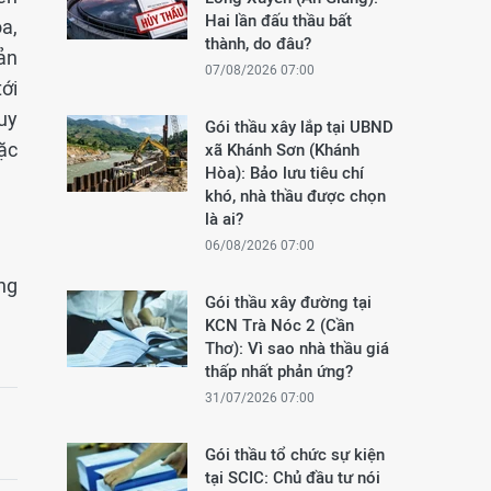
Hai lần đấu thầu bất
a,
thành, do đâu?
ản
07/08/2026 07:00
ới
uy
Gói thầu xây lắp tại UBND
ặc
xã Khánh Sơn (Khánh
Hòa): Bảo lưu tiêu chí
khó, nhà thầu được chọn
là ai?
06/08/2026 07:00
ng
Gói thầu xây đường tại
KCN Trà Nóc 2 (Cần
Thơ): Vì sao nhà thầu giá
thấp nhất phản ứng?
31/07/2026 07:00
Gói thầu tổ chức sự kiện
tại SCIC: Chủ đầu tư nói