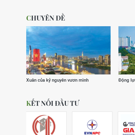
CHUYÊN ĐỀ
Xuân của kỷ nguyên vươn mình
Động lực
KẾT NỐI ĐẦU TƯ