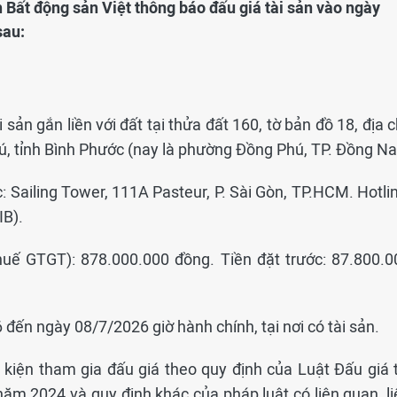
 Bất động sản Việt thông báo đấu giá tài sản vào ngày
sau:
sản gắn liền với đất tại thửa đất 160, tờ bản đồ 18, địa c
, tỉnh Bình Phước (nay là phường Đồng Phú, TP. Đồng Nai
c: Sailing Tower, 111A Pasteur, P. Sài Gòn, TP.HCM. Hotli
IB).
uế GTGT): 878.000.000 đồng. Tiền đặt trước: 87.800.0
đến ngày 08/7/2026 giờ hành chính, tại nơi có tài sản.
 kiện tham gia đấu giá theo quy định của Luật Đấu giá t
ăm 2024 và quy định khác của pháp luật có liên quan, li