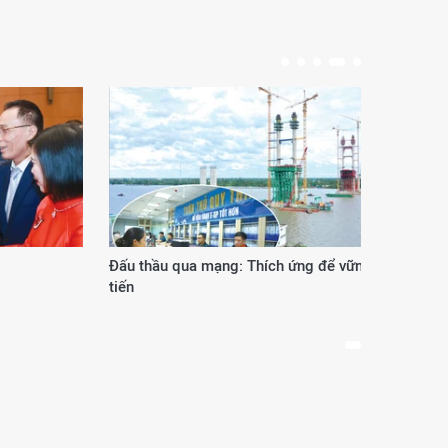
Đấu thầu qua mạng: Thích ứng để vững
Phươ
tiến
thế 