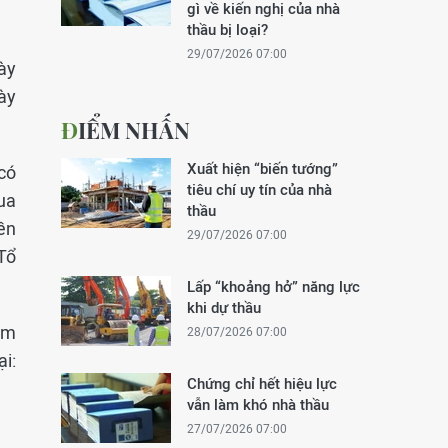
gì về kiến nghị của nhà
thầu bị loại?
29/07/2026 07:00
ày
ày
ĐIỂM NHẤN
Xuất hiện “biến tướng”
 có
tiêu chí uy tín của nhà
ua
thầu
ền
29/07/2026 07:00
 Tổ
Lấp “khoảng hở” năng lực
khi dự thầu
àm
28/07/2026 07:00
ại:
Chứng chỉ hết hiệu lực
vẫn làm khó nhà thầu
27/07/2026 07:00