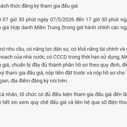
, cách thức đăng ký tham gia đấu giá:
Từ 07 giờ 30 phút ngày 07/5/2026 đến 17 giờ 30 phút ng
u giá Hợp danh Miền Trung (trong giờ hành chính các ng
 có nhu cầu, có năng lực dân sự, có khả năng tài chính và
 hoạch của nhà nước, có CCCD trong thời hạn sử dụng; M
 giá, chuẩn bị đầy đủ thành phần hồ sơ theo quy định, đi
ký tham gia đấu giá, nộp tiền đặt trước và nộp hồ sơ cho
ian, địa điểm đăng ký nói trên.
cá nhân, tổ chức có đủ điều kiện tham gia đấu giá đến l
 tiết xin xem quy chế đấu giá và liên hệ qua số điện tho