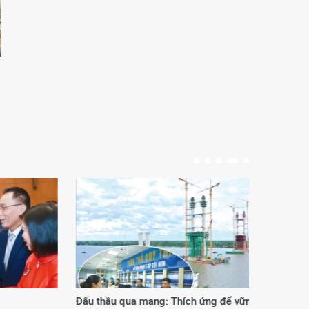
Đấu thầu qua mạng: Thích ứng để vững
Phươ