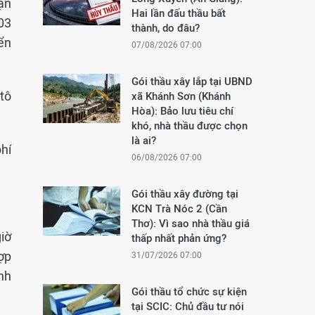
ận
Hai lần đấu thầu bất
03
thành, do đâu?
ển
07/08/2026 07:00
Gói thầu xây lắp tại UBND
 tô
xã Khánh Sơn (Khánh
Hòa): Bảo lưu tiêu chí
khó, nhà thầu được chọn
là ai?
phí
06/08/2026 07:00
Gói thầu xây đường tại
KCN Trà Nóc 2 (Cần
Thơ): Vì sao nhà thầu giá
iờ
thấp nhất phản ứng?
ợp
31/07/2026 07:00
nh
Gói thầu tổ chức sự kiện
tại SCIC: Chủ đầu tư nói