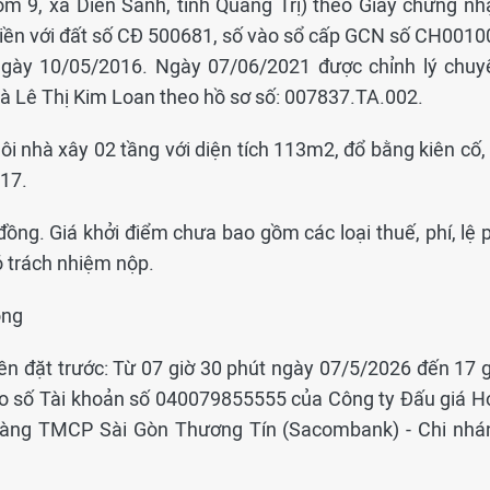
hóm 9, xã Diên Sanh, tỉnh Quảng Trị) theo Giấy chứng nh
liền với đất số CĐ 500681, số vào sổ cấp GCN số CH0010
gày 10/05/2016. Ngày 07/06/2021 được chỉnh lý chuy
 Lê Thị Kim Loan theo hồ sơ số: 007837.TA.002.
ngôi nhà xây 02 tầng với diện tích 113m2, đổ bằng kiên cố,
017.
đồng. Giá khởi điểm chưa bao gồm các loại thuế, phí, lệ 
ó trách nhiệm nộp.
ồng
iền đặt trước: Từ 07 giờ 30 phút ngày 07/5/2026 đến 17 g
o số Tài khoản số 040079855555 của Công ty Đấu giá H
hàng TMCP Sài Gòn Thương Tín (Sacombank) - Chi nhá