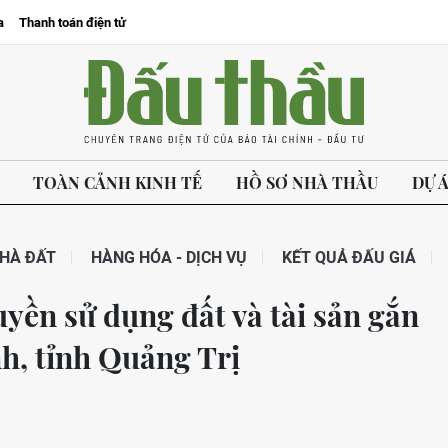
a
Thanh toán điện tử
TOÀN CẢNH KINH TẾ
HỒ SƠ NHÀ THẦU
DỰ 
HÀ ĐẤT
HÀNG HÓA - DỊCH VỤ
KẾT QUẢ ĐẤU GIÁ
uyền sử dụng đất và tài sản gắn
nh, tỉnh Quảng Trị