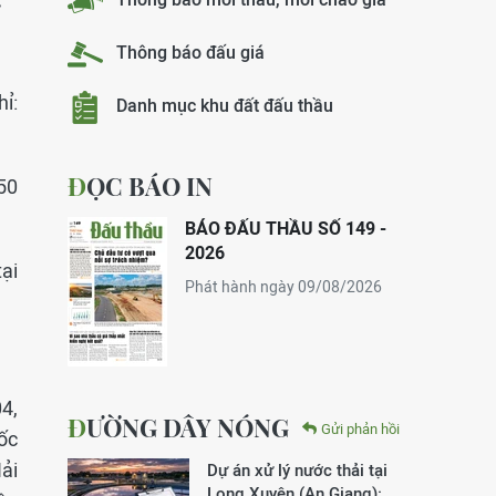
Thông báo đấu giá
ỉ:
Danh mục khu đất đấu thầu
ĐỌC BÁO IN
250
BÁO ĐẤU THẦU SỐ 149 -
2026
tại
Phát hành ngày 09/08/2026
04,
ĐƯỜNG DÂY NÓNG
Gửi phản hồi
gốc
Hải
Dự án xử lý nước thải tại
Long Xuyên (An Giang):