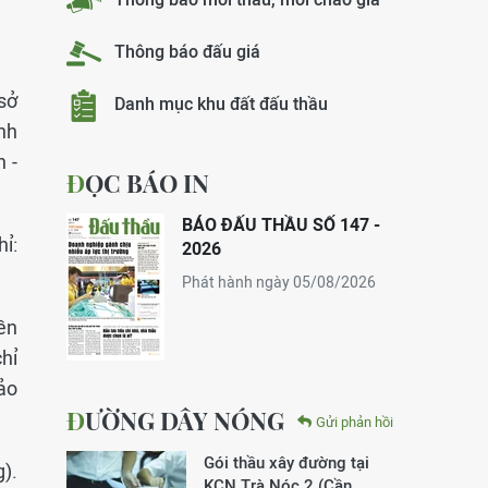
Thông báo đấu giá
sở
Danh mục khu đất đấu thầu
nh
h -
ĐỌC BÁO IN
BÁO ĐẤU THẦU SỐ 147 -
hỉ:
2026
Phát hành ngày 05/08/2026
ền
hỉ
hảo
ĐƯỜNG DÂY NÓNG
Gửi phản hồi
Gói thầu xây đường tại
).
KCN Trà Nóc 2 (Cần