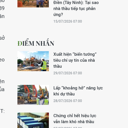
giờ
Điền (Tây Ninh): Tại sao
89
nhà thầu tiếp tục phản
ứng?
ần
15/07/2026 07:00
 sở
ĐIỂM NHẤN
Xuất hiện “biến tướng”
eo
tiêu chí uy tín của nhà
thầu
29/07/2026 07:00
iên
Lấp “khoảng hở” năng lực
ủa
khi dự thầu
28/07/2026 07:00
T:
Chứng chỉ hết hiệu lực
vẫn làm khó nhà thầu