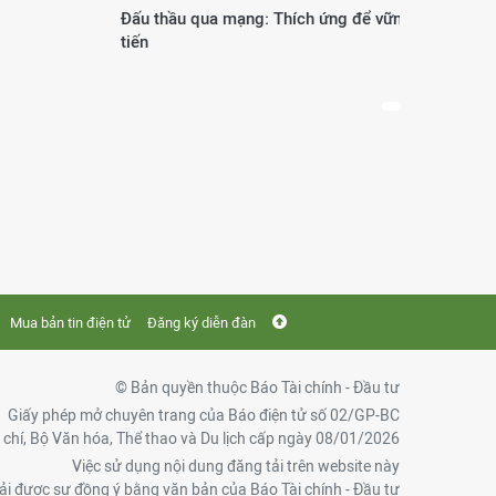
Đấu thầu qua mạng: Thích ứng để vững
Phươ
tiến
thế 
Mua bản tin điện tử
Đăng ký diễn đàn
© Bản quyền thuộc Báo Tài chính - Đầu tư
Giấy phép mở chuyên trang của Báo điện tử số 02/GP-BC
chí, Bộ Văn hóa, Thể thao và Du lịch cấp ngày 08/01/2026
Việc sử dụng nội dung đăng tải trên website này
ải được sự đồng ý bằng văn bản của Báo Tài chính - Đầu tư