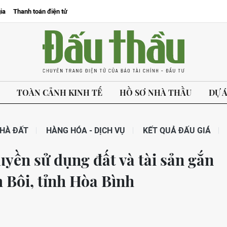
ia
Thanh toán điện tử
TOÀN CẢNH KINH TẾ
HỒ SƠ NHÀ THẦU
DỰ 
HÀ ĐẤT
HÀNG HÓA - DỊCH VỤ
KẾT QUẢ ĐẤU GIÁ
uyền sử dụng đất và tài sản gắn
m Bôi, tỉnh Hòa Bình