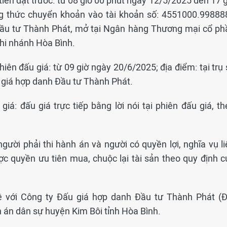
tiền đặt trước: từ 08 giờ 00 phút ngày 12/5/2025 đến 17 
g thức chuyển khoản vào tài khoản số: 4551000.99888
Đầu tư Thành Phát, mở tại Ngân hàng Thương mại cổ ph
Chi nhánh Hòa Bình.
hiên đấu giá: từ 09 giờ ngày 20/6/2025; địa điểm: tại trụ
 giá hợp danh Đầu tư Thành Phát.
iá: đấu giá trực tiếp bằng lời nói tại phiên đấu giá, th
người phải thi hành án và người có quyền lợi, nghĩa vụ l
ợc quyền ưu tiên mua, chuộc lại tài sản theo quy định c
n hệ với Công ty Đấu giá hợp danh Đầu tư Thành Phát (Đ
 án dân sự huyện Kim Bôi tỉnh Hòa Bình.