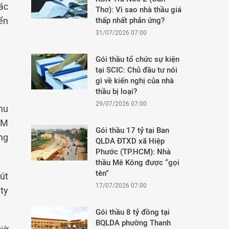
các
Thơ): Vì sao nhà thầu giá
ển
thấp nhất phản ứng?
31/07/2026 07:00
Gói thầu tổ chức sự kiện
tại SCIC: Chủ đầu tư nói
gì về kiến nghị của nhà
thầu bị loại?
29/07/2026 07:00
hu
BM
Gói thầu 17 tỷ tại Ban
ng
QLDA ĐTXD xã Hiệp
Phước (TP.HCM): Nhà
thầu Mê Kông được “gọi
tên”
út
17/07/2026 07:00
ty
Gói thầu 8 tỷ đồng tại
BQLDA phường Thanh