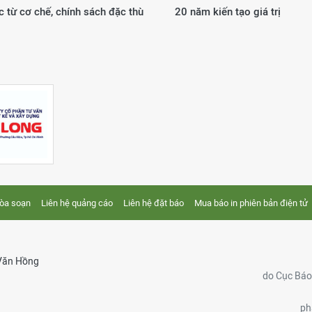
 từ cơ chế, chính sách đặc thù
20 năm kiến tạo giá trị
tòa soạn
Liên hệ quảng cáo
Liên hệ đặt báo
Mua báo in phiên bản điện tử
Văn Hồng
do Cục Báo 
ph