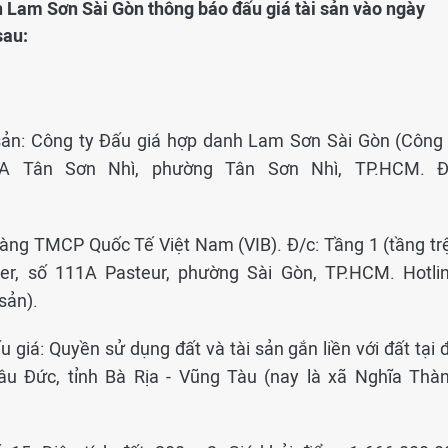
h Lam Sơn Sài Gòn thông báo đấu giá tài sản vào ngày
sau:
sản: Công ty Đấu giá hợp danh Lam Sơn Sài Gòn (Công 
1A Tân Sơn Nhì, phường Tân Sơn Nhì, TP.HCM. Đ
hàng TMCP Quốc Tế Việt Nam (VIB). Đ/c: Tầng 1 (tầng trệ
er, số 111A Pasteur, phường Sài Gòn, TP.HCM. Hotlin
sản).
ấu giá: Quyền sử dụng đất và tài sản gắn liền với đất tại 
âu Đức, tỉnh Bà Rịa - Vũng Tàu (nay là xã Nghĩa Thàn