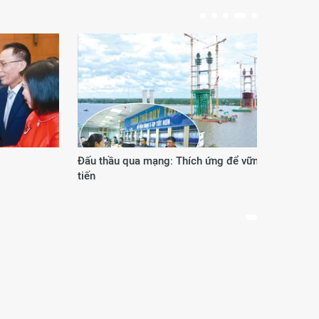
Đấu thầu qua mạng: Thích ứng để vững
Phươ
tiến
thế 