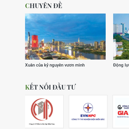
CHUYÊN ĐỀ
Xuân của kỷ nguyên vươn mình
Động lực
KẾT NỐI ĐẦU TƯ