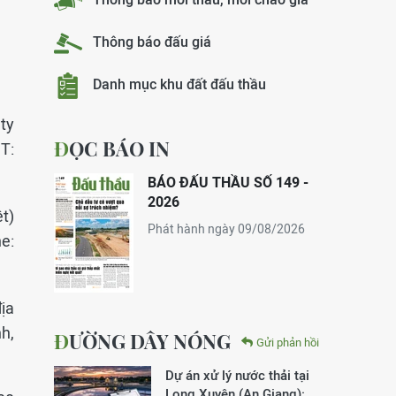
Thông báo đấu giá
Danh mục khu đất đấu thầu
ty
ĐỌC BÁO IN
T:
BÁO ĐẤU THẦU SỐ 149 -
2026
t)
Phát hành ngày 09/08/2026
e:
địa
h,
ĐƯỜNG DÂY NÓNG
Gửi phản hồi
Dự án xử lý nước thải tại
Long Xuyên (An Giang):