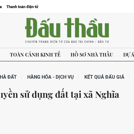
a
Thanh toán điện tử
TOÀN CẢNH KINH TẾ
HỒ SƠ NHÀ THẦU
DỰ 
HÀ ĐẤT
HÀNG HÓA - DỊCH VỤ
KẾT QUẢ ĐẤU GIÁ
uyền sử dụng đất tại xã Nghĩa