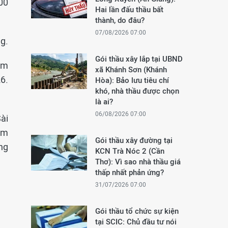
00
Hai lần đấu thầu bất
thành, do đâu?
07/08/2026 07:00
ng.
Gói thầu xây lắp tại UBND
am
xã Khánh Sơn (Khánh
6.
Hòa): Bảo lưu tiêu chí
khó, nhà thầu được chọn
là ai?
06/08/2026 07:00
ài
am
Gói thầu xây đường tại
ng
KCN Trà Nóc 2 (Cần
Thơ): Vì sao nhà thầu giá
thấp nhất phản ứng?
31/07/2026 07:00
Gói thầu tổ chức sự kiện
tại SCIC: Chủ đầu tư nói