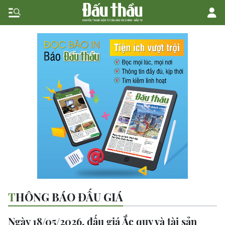
THÔNG BÁO ĐẤU GIÁ
Ngày 18/05/2026, đấu giá Ắc quy và tài sản