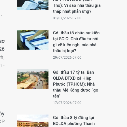
Thơ): Vì sao nhà thầu giá
thấp nhất phản ứng?
.
31/07/2026 07:00
Gói thầu tổ chức sự kiện
tại SCIC: Chủ đầu tư nói
sơ
gì về kiến nghị của nhà
26
thầu bị loại?
h,
29/07/2026 07:00
 -
Gói thầu 17 tỷ tại Ban
QLDA ĐTXD xã Hiệp
Phước (TP.HCM): Nhà
thầu Mê Kông được “gọi
tên”
17/07/2026 07:00
ày
Gói thầu 8 tỷ đồng tại
CP
BQLDA phường Thanh