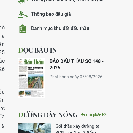
Thông báo đấu giá
 đồ
Danh mục khu đất đấu thầu
 là
ền
ĐỌC BÁO IN
25
ắc
BÁO ĐẤU THẦU SỐ 148 -
2026
26
Phát hành ngày 06/08/2026
áu
ên
ực
ĐƯỜNG DÂY NÓNG
Gửi phản hồi
ĩa
ng
Gói thầu xây đường tại
KCN Trà Nóc 2 (Cần