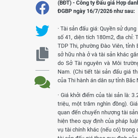
(BĐT) - Công ty Đấu giá Hợp dan
ĐGBP ngày 16/7/2026 như sau:
· Tài sản đấu giá: Quyền sử dụng đ
số 41, diện tích 180m2, địa chỉ:
TDP Thi, phường Đào Viên, tỉnh
sở hữu nhà ở và tài sản khác gắ
do Sở Tài nguyên và Môi trườn
Nam. (Chi tiết tài sản đấu giá t
của Thi hành án dân sự tỉnh Bắc 
· Giá khởi điểm của tài sản là: 
triệu, một trăm nghìn đồng). Giá
quan đến chuyển nhượng tài sản t
hiện theo quy định của pháp luậ
vụ tài chính khác (nếu có) trong