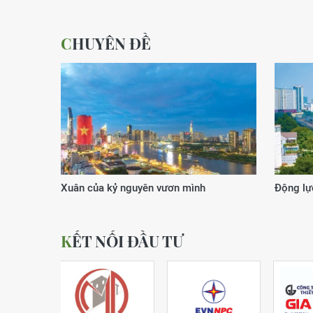
CHUYÊN ĐỀ
Xuân của kỷ nguyên vươn mình
Động lực
KẾT NỐI ĐẦU TƯ