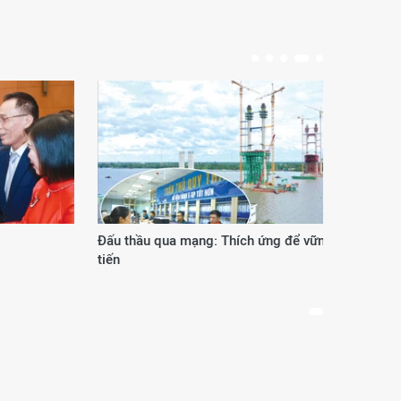
Đấu thầu qua mạng: Thích ứng để vững
Phươ
tiến
thế 