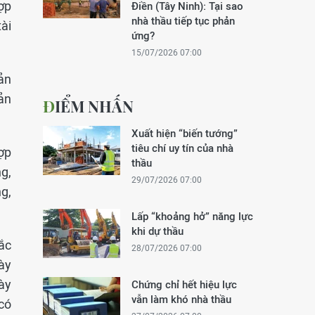
ợp
Điền (Tây Ninh): Tại sao
nhà thầu tiếp tục phản
ài
ứng?
15/07/2026 07:00
ản
ản
ĐIỂM NHẤN
Xuất hiện “biến tướng”
tiêu chí uy tín của nhà
ợp
thầu
g,
29/07/2026 07:00
g,
Lấp “khoảng hở” năng lực
khi dự thầu
Bắc
28/07/2026 07:00
ày
ày
Chứng chỉ hết hiệu lực
vẫn làm khó nhà thầu
có