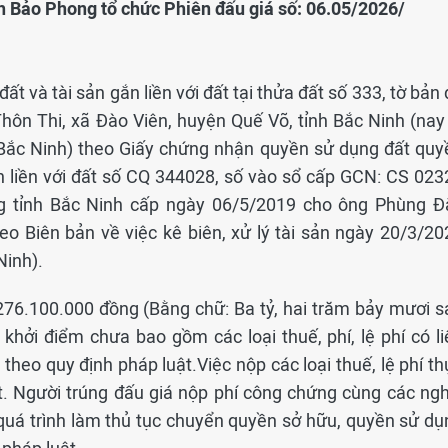
h Bảo Phong tổ chức Phiên đấu giá số: 06.05/2026/
ất và tài sản gắn liền với đất tại thửa đất số 333, tờ bản
 Thôn Thi, xã Đào Viên, huyện Quế Võ, tỉnh Bắc Ninh (nay
 Bắc Ninh) theo Giấy chứng nhận quyền sử dụng đất quy
n liền với đất số CQ 344028, số vào sổ cấp GCN: CS 023
g tỉnh Bắc Ninh cấp ngày 06/5/2019 cho ông Phùng Đ
heo Biên bản về việc kê biên, xử lý tài sản ngày 20/3/20
Ninh).
3.276.100.000 đồng (Bằng chữ: Ba tỷ, hai trăm bảy mươi s
 khởi điểm chưa bao gồm các loại thuế, phí, lệ phí có li
heo quy định pháp luật.Việc nộp các loại thuế, lệ phí th
t. Người trúng đấu giá nộp phí công chứng cùng các ngh
 quá trình làm thủ tục chuyển quyền sở hữu, quyền sử dụ