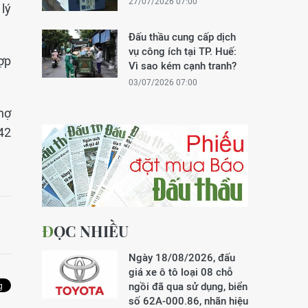
27/07/2026 07:00
 lý
Đấu thầu cung cấp dịch
vụ công ích tại TP. Huế:
ợp
Vì sao kém cạnh tranh?
03/07/2026 07:00
hợ
42
ĐỌC NHIỀU
Ngày 18/08/2026, đấu
giá xe ô tô loại 08 chỗ
ngồi đã qua sử dụng, biển
số 62A-000.86, nhãn hiệu