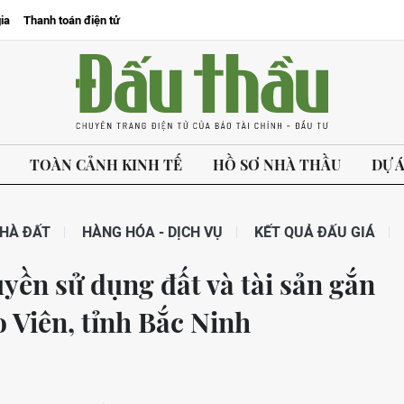
ia
Thanh toán điện tử
TOÀN CẢNH KINH TẾ
HỒ SƠ NHÀ THẦU
DỰ 
HÀ ĐẤT
HÀNG HÓA - DỊCH VỤ
KẾT QUẢ ĐẤU GIÁ
yền sử dụng đất và tài sản gắn
o Viên, tỉnh Bắc Ninh