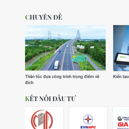
CHUYÊN ĐỀ
Xuân của kỷ nguyên vươn mình
Động lực
KẾT NỐI ĐẦU TƯ