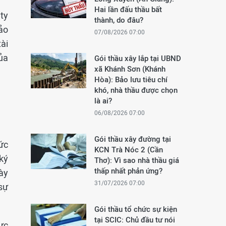
Hai lần đấu thầu bất
ty
thành, do đâu?
ảo
07/08/2026 07:00
ài
ủa
Gói thầu xây lắp tại UBND
xã Khánh Sơn (Khánh
Hòa): Bảo lưu tiêu chí
khó, nhà thầu được chọn
là ai?
06/08/2026 07:00
Gói thầu xây đường tại
ức
KCN Trà Nóc 2 (Cần
ký
Thơ): Vì sao nhà thầu giá
thấp nhất phản ứng?
ày
31/07/2026 07:00
sự
Gói thầu tổ chức sự kiện
tại SCIC: Chủ đầu tư nói
ực