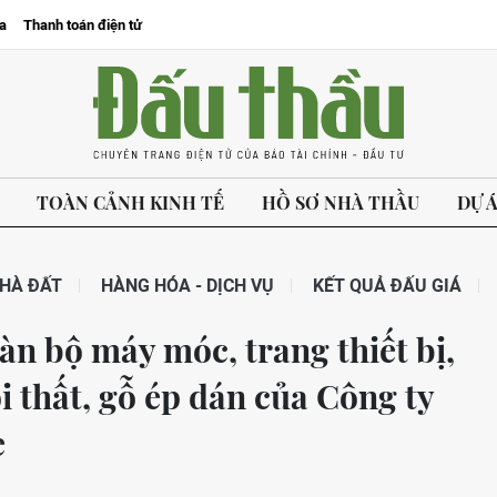
a
Thanh toán điện tử
TOÀN CẢNH KINH TẾ
HỒ SƠ NHÀ THẦU
DỰ 
HÀ ĐẤT
HÀNG HÓA - DỊCH VỤ
KẾT QUẢ ĐẤU GIÁ
àn bộ máy móc, trang thiết bị,
i thất, gỗ ép dán của Công ty
e