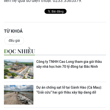
liên hệ qua số điện thoại: 0233.3565379.
TỪ KHOÁ
đấu giá
ĐỌC NHIỀU
Công ty TNHH Cao Long tham gia gói thầu
xây nhà học hơn 70 tỷ đồng tại Bắc Ninh
Dự án chống sạt lở tại Gành Hào (Cà Mau):
“Giải cứu” hai gói thầu xây lắp dang dở