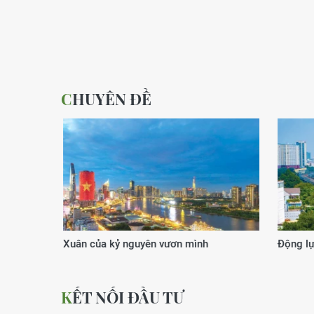
CHUYÊN ĐỀ
Xuân của kỷ nguyên vươn mình
Động lực
KẾT NỐI ĐẦU TƯ