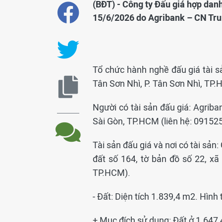
(BĐT) - Công ty Đấu giá hợp dan
15/6/2026 do Agribank – CN Tru
Tổ chức hành nghề đấu giá tài 
Tân Sơn Nhì, P. Tân Sơn Nhì, TP.
Người có tài sản đấu giá: Agriba
Sài Gòn, TP.HCM (liên hệ: 09152
Tài sản đấu giá và nơi có tài sản:
đất số 164, tờ bản đồ số 22, x
TP.HCM).
- Đất: Diện tích 1.839,4 m2. Hìn
+ Mục đích sử dụng: Đất ở 1.647