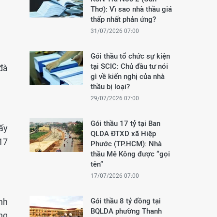
Thơ): Vì sao nhà thầu giá
thấp nhất phản ứng?
31/07/2026 07:00
Gói thầu tổ chức sự kiện
tại SCIC: Chủ đầu tư nói
 đà
gì về kiến nghị của nhà
thầu bị loại?
29/07/2026 07:00
Gói thầu 17 tỷ tại Ban
ấy
QLDA ĐTXD xã Hiệp
 17
Phước (TP.HCM): Nhà
thầu Mê Kông được “gọi
tên”
17/07/2026 07:00
nh
Gói thầu 8 tỷ đồng tại
BQLDA phường Thanh
ng