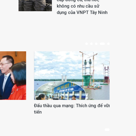
không có nhu cầu sử
dụng của VNPT Tây Ninh
Đấu thầu qua mạng: Thích ứng để vững
Phươ
tiến
thế 