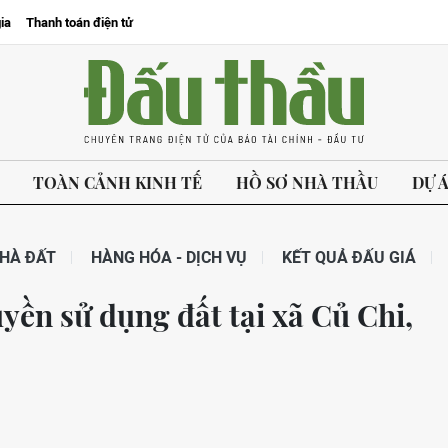
ia
Thanh toán điện tử
TOÀN CẢNH KINH TẾ
HỒ SƠ NHÀ THẦU
DỰ 
HÀ ĐẤT
HÀNG HÓA - DỊCH VỤ
KẾT QUẢ ĐẤU GIÁ
yền sử dụng đất tại xã Củ Chi,