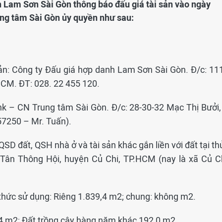
h Lam Sơn Sài Gòn thông báo đấu giá tài sản vào ngày
ng tâm Sài Gòn ủy quyền như sau:
sản: Công ty Đấu giá hợp danh Lam Sơn Sài Gòn. Đ/c: 11
HCM. ĐT: 028. 22 455 120.
nk – CN Trung tâm Sài Gòn. Đ/c: 28-30-32 Mạc Thị Bưởi, 
57250 – Mr. Tuấn).
 QSD đất, QSH nhà ở và tài sản khác gắn liền với đất tại t
ã Tân Thông Hội, huyện Củ Chi, TP.HCM (nay là xã Củ Ch
h thức sử dụng: Riêng 1.839,4 m2; chung: không m2.
,4 m2; Đất trồng cây hàng năm khác 192,0 m2.