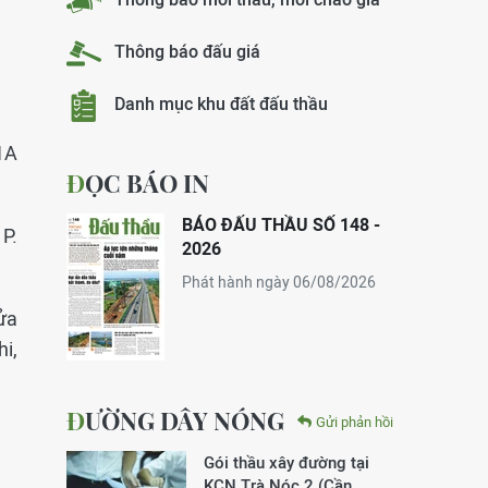
Thông báo đấu giá
Danh mục khu đất đấu thầu
1A
ĐỌC BÁO IN
BÁO ĐẤU THẦU SỐ 148 -
P.
2026
Phát hành ngày 06/08/2026
hửa
i,
ĐƯỜNG DÂY NÓNG
Gửi phản hồi
Gói thầu xây đường tại
KCN Trà Nóc 2 (Cần