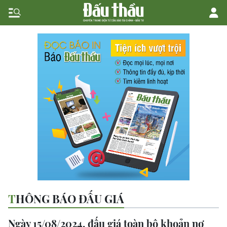
THÔNG BÁO ĐẤU GIÁ
Ngày 15/08/2024, đấu giá toàn bộ khoản nợ