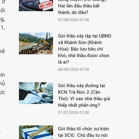
t ở
Hai lần đấu thầu bất
ôi
thành, do đâu?
g,
07/08/2026 07:00
1,
Gói thầu xây lắp tại UBND
xã Khánh Sơn (Khánh
Hòa): Bảo lưu tiêu chí
 kê
khó, nhà thầu được chọn
là ai?
06/08/2026 07:00
hín
hủ
Gói thầu xây đường tại
ực
KCN Trà Nóc 2 (Cần
Thơ): Vì sao nhà thầu giá
thấp nhất phản ứng?
31/07/2026 07:00
Gói thầu tổ chức sự kiện
.
tại SCIC: Chủ đầu tư nói