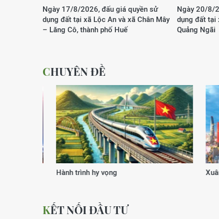
Ngày 17/8/2026, đấu giá quyền sử
Ngày 20/8/2
dụng đất tại xã Lộc An và xã Chân Mây
dụng đất tại
– Lăng Cô, thành phố Huế
Quảng Ngãi
CHUYÊN ĐỀ
Xuân của kỷ nguyên vươn mình
Động lực
KẾT NỐI ĐẦU TƯ