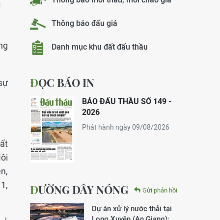
u
Thông báo đấu giá
ng
Danh mục khu đất đấu thầu
ĐỌC BÁO IN
sự
BÁO ĐẤU THẦU SỐ 149 -
2026
Phát hành ngày 09/08/2026
Đất
ôi
n,
1,
ĐƯỜNG DÂY NÓNG
Gửi phản hồi
Dự án xử lý nước thải tại
Long Xuyên (An Giang):