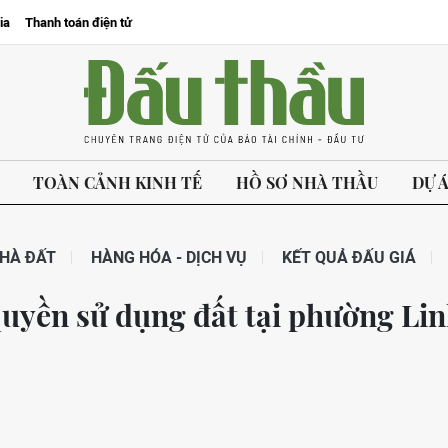
ia
Thanh toán điện tử
TOÀN CẢNH KINH TẾ
HỒ SƠ NHÀ THẦU
DỰ 
HÀ ĐẤT
HÀNG HÓA - DỊCH VỤ
KẾT QUẢ ĐẤU GIÁ
quyền sử dụng đất tại phường Li