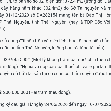
 134, tờ bản đồ số 02, diện tích: 372,4 m2 (trong đó: Đấ
ng cây hàng năm khác 302,4m2) do Sở Tài nguyên và m
gày 31/12/2020 số DA282154 mang tên bà Đào Thị Hồn
 Thái Nguyên, tỉnh Thái Nguyên, (nay là TDP Gốc Vối 
ên).
n sử dụng đất nêu trên và diện tích thực tế theo biên bản
án dân sự tỉnh Thái Nguyên, không bán rời từng tài sản).
 1.039.945.500đ, (Một tỷ không trăm ba mươi chín triệu c
 đồng). “Nghĩa vụ nộp các loại thuế, phí và lệ phí làm t
quyền sở hữu tài sản tại cơ quan có thẩm quyền được th
.
á: 200.000.000 (Hai trăm triệu đồng).
đăng ký đấu giá: Từ ngày 24/06/2026 đến ngày 10/07/2026