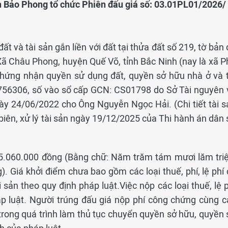
h Bảo Phong tổ chức Phiên đấu giá số: 03.01PL01/2026/
ất và tài sản gắn liền với đất tại thửa đất số 219, tờ bản
: Xã Châu Phong, huyện Quế Võ, tỉnh Bắc Ninh (nay là xã 
 chứng nhận quyền sử dụng đất, quyền sở hữu nhà ở và t
G 756306, số vào sổ cấp GCN: CS01798 do Sở Tài nguyên 
ày 24/06/2022 cho Ông Nguyễn Ngọc Hải. (Chi tiết tài s
 biên, xử lý tài sản ngày 19/12/2025 của Thi hành án dân
585.060.000 đồng (Bằng chữ: Năm trăm tám mươi lăm triệ
 Giá khởi điểm chưa bao gồm các loại thuế, phí, lệ phí 
sản theo quy định pháp luật.Việc nộp các loại thuế, lệ p
áp luật. Người trúng đấu giá nộp phí công chứng cùng c
 trong quá trình làm thủ tục chuyển quyền sở hữu, quyền 