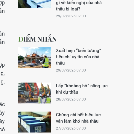
ợp
gì về kiến nghị của nhà
thầu bị loại?
ản
29/07/2026 07:00
ản
ĐIỂM NHẤN
ản
Xuất hiện “biến tướng”
tiêu chí uy tín của nhà
thầu
ợp
29/07/2026 07:00
g,
g,
Lấp “khoảng hở” năng lực
khi dự thầu
28/07/2026 07:00
ắc
ày
Chứng chỉ hết hiệu lực
ày
vẫn làm khó nhà thầu
có
27/07/2026 07:00