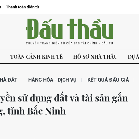
a
Thanh toán điện tử
TOÀN CẢNH KINH TẾ
HỒ SƠ NHÀ THẦU
DỰ 
HÀ ĐẤT
HÀNG HÓA - DỊCH VỤ
KẾT QUẢ ĐẤU GIÁ
yền sử dụng đất và tài sản gắn
g, tỉnh Bắc Ninh