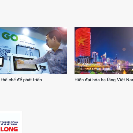
ình
Động lực từ cơ chế, chính sách đặc thù
20 n