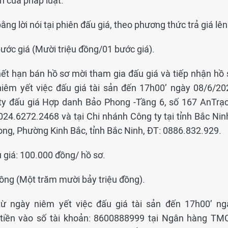
h của pháp luật.
ằng lời nói tại phiên đấu giá, theo phương thức trả giá lên
ước giá (Mười triệu đồng/01 bước giá).
hết hạn bán hồ sơ mời tham gia đấu giá và tiếp nhận hồ 
niêm yết việc đấu giá tài sản đến 17h00’ ngày 08/6/20
g ty đấu giá Hợp danh Bảo Phong -Tầng 6, số 167 AnTrạc
24.6272.2468 và tại Chi nhánh Công ty tại tỉnh Bắc Ninh
ng, Phường Kinh Bắc, tỉnh Bắc Ninh, ĐT: 0886.832.929.
 giá: 100.000 đồng/ hồ sơ.
đồng (Một trăm mười bảy triệu đồng).
 từ ngày niêm yết việc đấu giá tài sản đến 17h00’ ng
tiền vào số tài khoản: 8600888999 tại Ngân hàng TM