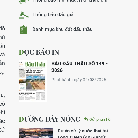
Thông báo đấu giá
 đồ
Danh mục khu đất đấu thầu
Phù
ài
ĐỌC BÁO IN
và
ản
BÁO ĐẤU THẦU SỐ 149 -
2026
 sự
Phát hành ngày 09/08/2026
u,
có
hí
ĐƯỜNG DÂY NÓNG
Gửi phản hồi
ác
sử
Dự án xử lý nước thải tại
Long Xuyên (An Giang):