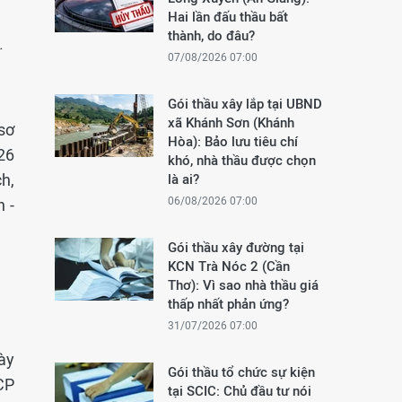
Hai lần đấu thầu bất
thành, do đâu?
.
07/08/2026 07:00
Gói thầu xây lắp tại UBND
xã Khánh Sơn (Khánh
sơ
Hòa): Bảo lưu tiêu chí
26
khó, nhà thầu được chọn
h,
là ai?
06/08/2026 07:00
 -
Gói thầu xây đường tại
KCN Trà Nóc 2 (Cần
Thơ): Vì sao nhà thầu giá
thấp nhất phản ứng?
31/07/2026 07:00
ày
Gói thầu tổ chức sự kiện
CP
tại SCIC: Chủ đầu tư nói