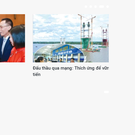
Đấu thầu qua mạng: Thích ứng để vững
Phươ
tiến
thế 