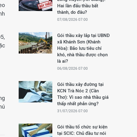
eo
Hai lần đấu thầu bất
thành, do đâu?
nh
07/08/2026 07:00
Gói thầu xây lắp tại UBND
05,
xã Khánh Sơn (Khánh
ặc
Hòa): Bảo lưu tiêu chí
khó, nhà thầu được chọn
là ai?
06/08/2026 07:00
Gói thầu xây đường tại
KCN Trà Nóc 2 (Cần
Thơ): Vì sao nhà thầu giá
ông
thấp nhất phản ứng?
hú
31/07/2026 07:00
Gói thầu tổ chức sự kiện
tại SCIC: Chủ đầu tư nói