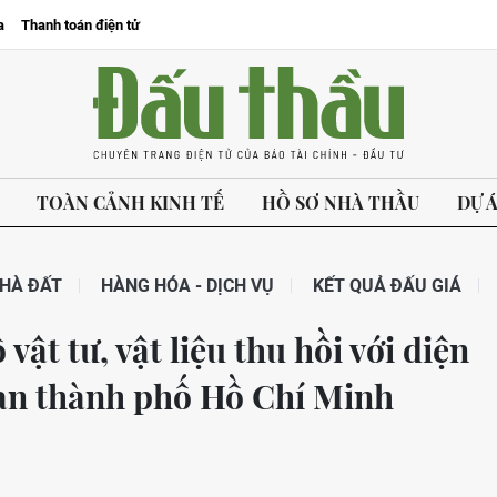
a
Thanh toán điện tử
TOÀN CẢNH KINH TẾ
HỒ SƠ NHÀ THẦU
DỰ 
HÀ ĐẤT
HÀNG HÓA - DỊCH VỤ
KẾT QUẢ ĐẤU GIÁ
vật tư, vật liệu thu hồi với diện
g an thành phố Hồ Chí Minh