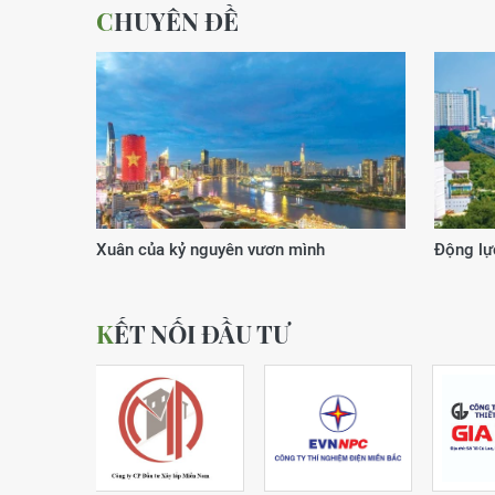
CHUYÊN ĐỀ
Xuân của kỷ nguyên vươn mình
Động lực
KẾT NỐI ĐẦU TƯ