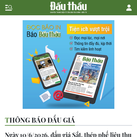
THÔNG BÁO ĐẤU GIÁ
Ngày 10/6/2026, đấu giá Sắt, thép phế liệu thu