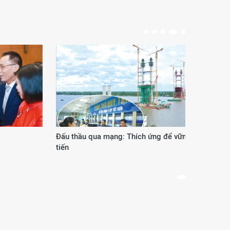
Đấu thầu qua mạng: Thích ứng để vững
Phươ
tiến
thế 