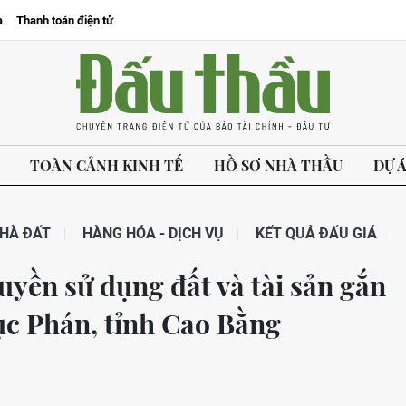
a
Thanh toán điện tử
TOÀN CẢNH KINH TẾ
HỒ SƠ NHÀ THẦU
DỰ 
HÀ ĐẤT
HÀNG HÓA - DỊCH VỤ
KẾT QUẢ ĐẤU GIÁ
uyền sử dụng đất và tài sản gắn
hục Phán, tỉnh Cao Bằng