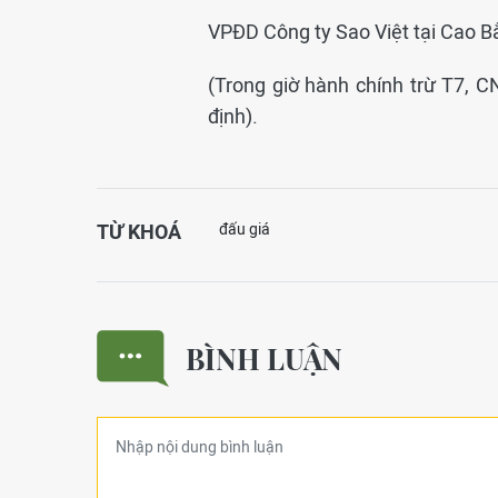
VPĐD Công ty Sao Việt tại Cao B
(Trong giờ hành chính trừ T7, C
định).
TỪ KHOÁ
đấu giá
BÌNH LUẬN