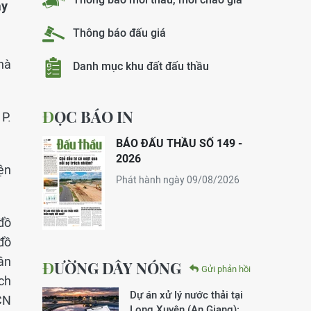
ày
Thông báo đấu giá
hà
Danh mục khu đất đấu thầu
ĐỌC BÁO IN
P.
BÁO ĐẤU THẦU SỐ 149 -
2026
ện
Phát hành ngày 09/08/2026
 đồ
 đồ
ân
ĐƯỜNG DÂY NÓNG
Gửi phản hồi
ch
Dự án xử lý nước thải tại
CN
Long Xuyên (An Giang):