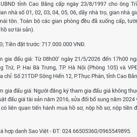
UBND tỉnh Cao Bằng cấp ngày 23/8/1997 cho ông Tr
ian nhà số 01, 02, 03, 04, 05, 06, dãy nhà trọ, gian nhà g
 mái tôn. Toàn bộ các gian phòng đều đã xuống cấp, tườ
hồ sơ tài sản).
Đ; Tiền đặt trước: 717.000.000 VNĐ.
am gia đấu giá: Từ 08h00’ ngày 21/5/2026 đến 17h00 ng
g Trứ, P. Hai Bà Trưng, TP. Hà Nội (Phòng 105) và VP
ịa chỉ: Số 21TDP Sông Hiến 12, P.Thục Phán, tỉnh Cao Bằn
m gia đấu giá: Người đăng ký tham gia đấu giá không thu
uật đấu giá tài sản năm 2016, sửa đổi bổ sung năm 2024 
có liên quan tiến hành mua hồ sơ, nộp hồ sơ, nộp tiền đ
 giá hợp danh Sao Việt - ĐT: 024.66505360/0965549895.