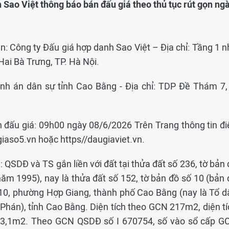
 Sao Việt thông báo bán đấu giá theo thủ tục rút gọn ng
n: Công ty Đấu giá hợp danh Sao Việt – Địa chỉ: Tầng 1 n
Hai Bà Trưng, TP. Hà Nội.
ành án dân sự tỉnh Cao Bằng - Địa chỉ: TDP Đề Thám 7, 
n đấu giá: 09h00 ngày 08/6/2026 Trên Trang thông tin đi
giaso5.vn hoặc https//daugiaviet.vn.
á: QSDĐ và TS gắn liền với đất tại thửa đất số 236, tờ bản
 năm 1995), nay là thửa đất số 152, tờ bản đồ số 10 (bản
ổ 10, phường Hợp Giang, thành phố Cao Bằng (nay là Tổ d
hán), tỉnh Cao Bằng. Diện tích theo GCN 217m2, diện tí
 223,1m2. Theo GCN QSDĐ số I 670754, số vào sổ cấp G