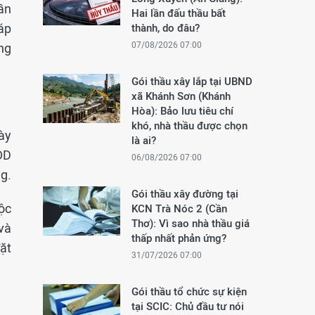
ần
Hai lần đấu thầu bất
iáp
thành, do đâu?
07/08/2026 07:00
ng
Gói thầu xây lắp tại UBND
xã Khánh Sơn (Khánh
Hòa): Bảo lưu tiêu chí
khó, nhà thầu được chọn
ày
là ai?
ĐD
06/08/2026 07:00
g.
Gói thầu xây đường tại
ộc
KCN Trà Nóc 2 (Cần
Thơ): Vì sao nhà thầu giá
và
thấp nhất phản ứng?
ặt
31/07/2026 07:00
Gói thầu tổ chức sự kiện
tại SCIC: Chủ đầu tư nói