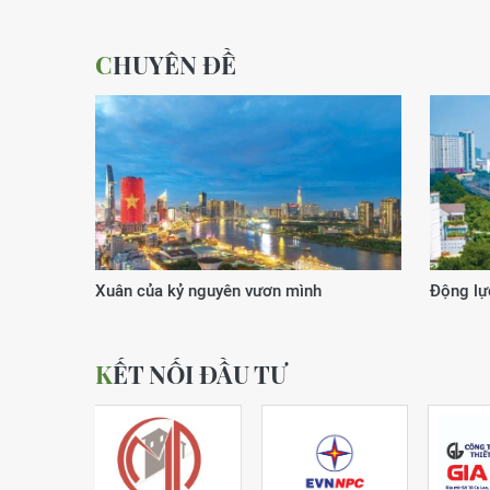
CHUYÊN ĐỀ
Xuân của kỷ nguyên vươn mình
Động lực
KẾT NỐI ĐẦU TƯ