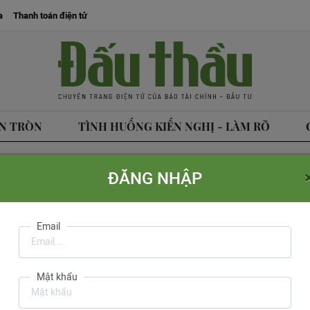
a
Thanh toán điện tử
N TRÒN
TÌNH HUỐNG KIẾN NGHỊ - LÀM RÕ
ĐĂNG NHẬP
tòa soạn
Liên hệ quảng cáo
Liên hệ đặt báo
Mua báo in phiên bản điện tử
Email
Văn Hồng
do Cục Báo 
Mật khẩu
ph