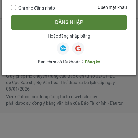
tử
Quên mật khẩu
Ghi nhớ đăng nhập
Mua bản tin điện tử
Đăng ký diễn đàn
ĐĂNG NHẬP
Hoặc đăng nhập bằng
Tổng biên tập
: Phạm Văn Hoành
Phó Tổng biên tập
:
Ngô Chí Tùng
,
Lê Trọng Minh
,
Nguyễn Văn Hồng
Bạn chưa có tài khoản ?
Đăng ký
© Bản quyền thuộc Báo Tài chính - Đầu tư
Giấy phép mở chuyên trang của Báo điện tử số 02/GP-BC
do Cục Báo chí, Bộ Văn hóa, Thể thao và Du lịch cấp ngày
08/01/2026
Việc sử dụng nội dung đăng tải trên website này
phải được sự đồng ý bằng văn bản của Báo Tài chính - Đầu tư