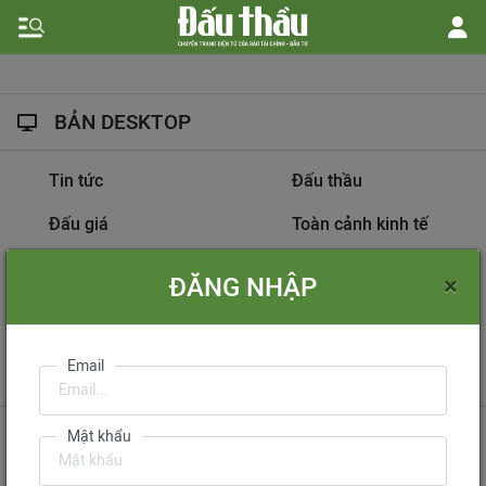
BẢN DESKTOP
Tin tức
Đấu thầu
Đấu giá
Toàn cảnh kinh tế
Hồ sơ nhà thầu
Dự án đầu tư
×
ĐĂNG NHẬP
Thông tin doanh nghiệp
Diễn đàn đấu thầu
Information on
Email
International Tendering
Gửi phản hồi
Liên hệ quảng cáo
Mật khẩu
Liên hệ đặt báo
Mua báo in phiên bản điện