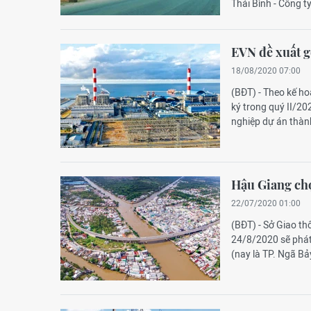
Thái Bình - Công 
EVN đề xuất g
18/08/2020 07:00
(BĐT) - Theo kế h
ký trong quý II/2
nghiệp dự án thàn
Hậu Giang chọ
22/07/2020 01:00
(BĐT) - Sở Giao th
24/8/2020 sẽ phát
(nay là TP. Ngã Bả