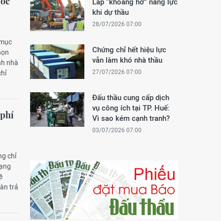
ước
Lấp “khoảng hở” năng lực
khi dự thầu
28/07/2026 07:00
 mục
Chứng chỉ hết hiệu lực
họn
vẫn làm khó nhà thầu
nh nhà
27/07/2026 07:00
chỉ
Đấu thầu cung cấp dịch
vụ công ích tại TP. Huế:
 phí
Vì sao kém cạnh tranh?
03/07/2026 07:00
ng chỉ
hạng
ề
àn trả