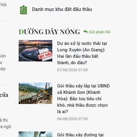
 hội
Danh mục khu đất đấu thầu
ĐƯỜNG DÂY NÓNG
Gửi phản hồi
Dự án xử lý nước thải tại
Long Xuyên (An Giang):
Gòn
Hai lần đấu thầu bất
ấu
thành, do đâu?
 dự
07/08/2026 07:00
Gói thầu xây lắp tại UBND
xã Khánh Sơn (Khánh
 cửa
Hòa): Bảo lưu tiêu chí
khó, nhà thầu được chọn
là ai?
06/08/2026 07:00
 thi
ửa ngõ
Gói thầu xây đường tại