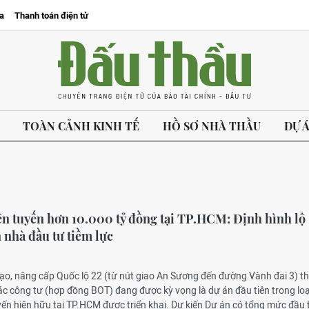
a
Thanh toán điện tử
TOÀN CẢNH KINH TẾ
HỒ SƠ NHÀ THẦU
DỰ 
n tuyến hơn 10.000 tỷ đồng tại TP.HCM: Định hình lộ
 nhà đầu tư tiềm lực
tạo, nâng cấp Quốc lộ 22 (từ nút giao An Sương đến đường Vành đai 3) t
c công tư (hợp đồng BOT) đang được kỳ vọng là dự án đầu tiên trong loạ
ến hiện hữu tại TP.HCM được triển khai. Dự kiến Dự án có tổng mức đầu 