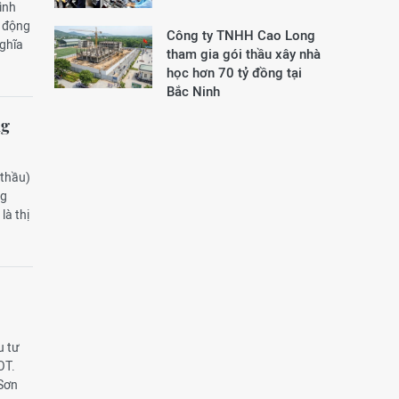
ình
g động
Công ty TNHH Cao Long
ghĩa
tham gia gói thầu xây nhà
học hơn 70 tỷ đồng tại
Bắc Ninh
ng
 thầu)
ng
là thị
u tư
OT.
 Sơn