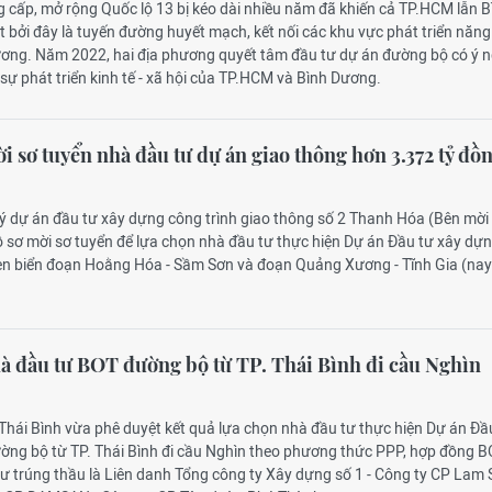
 cấp, mở rộng Quốc lộ 13 bị kéo dài nhiều năm đã khiến cả TP.HCM lẫn B
 bởi đây là tuyến đường huyết mạch, kết nối các khu vực phát triển năn
ương. Năm 2022, hai địa phương quyết tâm đầu tư dự án đường bộ có ý n
 sự phát triển kinh tế - xã hội của TP.HCM và Bình Dương.
 sơ tuyển nhà đầu tư dự án giao thông hơn 3.372 tỷ đồ
lý dự án đầu tư xây dựng công trình giao thông số 2 Thanh Hóa (Bên mời
 sơ mời sơ tuyển để lựa chọn nhà đầu tư thực hiện Dự án Đầu tư xây dự
n biển đoạn Hoằng Hóa - Sầm Sơn và đoạn Quảng Xương - Tĩnh Gia (nay 
 đầu tư BOT đường bộ từ TP. Thái Bình đi cầu Nghìn
Thái Bình vừa phê duyệt kết quả lựa chọn nhà đầu tư thực hiện Dự án Đầ
ờng bộ từ TP. Thái Bình đi cầu Nghìn theo phương thức PPP, hợp đồng B
tư trúng thầu là Liên danh Tổng công ty Xây dựng số 1 - Công ty CP Lam