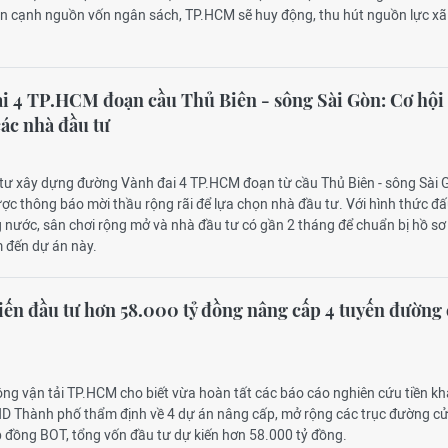
ên cạnh nguồn vốn ngân sách, TP.HCM sẽ huy động, thu hút nguồn lực xã
i 4 TP.HCM đoạn cầu Thủ Biên - sông Sài Gòn: Cơ hội
ác nhà đầu tư
 tư xây dựng đường Vành đai 4 TP.HCM đoạn từ cầu Thủ Biên - sông Sài 
ược thông báo mời thầu rộng rãi để lựa chọn nhà đầu tư. Với hình thức đ
g nước, sân chơi rộng mở và nhà đầu tư có gần 2 tháng để chuẩn bị hồ sơ
 đến dự án này.
n đầu tư hơn 58.000 tỷ đồng nâng cấp 4 tuyến đường
ông vận tải TP.HCM cho biết vừa hoàn tất các báo cáo nghiên cứu tiền khả
ND Thành phố thẩm định về 4 dự án nâng cấp, mở rộng các trục đường c
p đồng BOT, tổng vốn đầu tư dự kiến hơn 58.000 tỷ đồng.