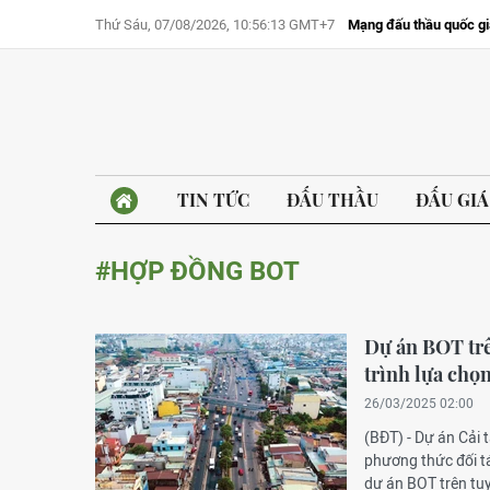
Thứ Sáu, 07/08/2026, 10:56:13 GMT+7
Mạng đấu thầu quốc gi
TIN TỨC
ĐẤU THẦU
ĐẤU GIÁ
#HỢP ĐỒNG BOT
Dự án BOT trê
trình lựa chọn
26/03/2025 02:00
(BĐT) - Dự án Cải 
phương thức đối tá
dự án BOT trên tuy