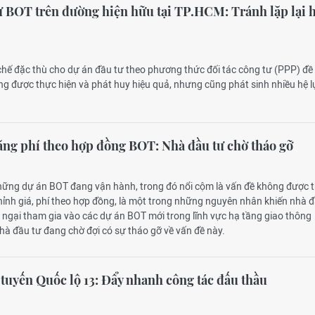
ư BOT trên đường hiện hữu tại TP.HCM: Tránh lặp lại 
chế đặc thù cho dự án đầu tư theo phương thức đối tác công tư (PPP) đề
g được thực hiện và phát huy hiệu quả, nhưng cũng phát sinh nhiều hệ l
ng phí theo hợp đồng BOT: Nhà đầu tư chờ tháo gỡ
 những dự án BOT đang vận hành, trong đó nổi cộm là vấn đề không được 
 chỉnh giá, phí theo hợp đồng, là một trong những nguyên nhân khiến nhà đ
o ngại tham gia vào các dự án BOT mới trong lĩnh vực hạ tầng giao thông
hà đầu tư đang chờ đợi có sự tháo gỡ về vấn đề này.
o tuyến Quốc lộ 13: Đẩy nhanh công tác đấu thầu