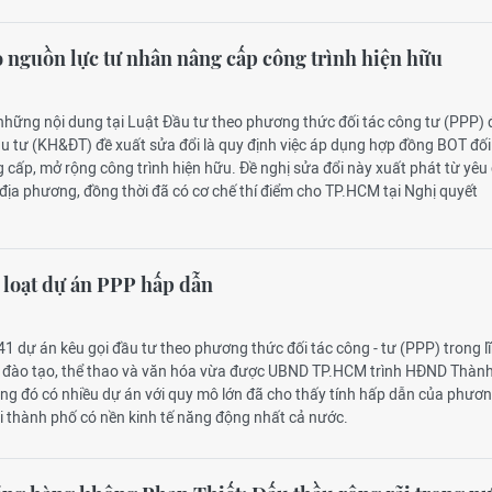
nguồn lực tư nhân nâng cấp công trình hiện hữu
 những nội dung tại Luật Đầu tư theo phương thức đối tác công tư (PPP)
u tư (KH&ĐT) đề xuất sửa đổi là quy định việc áp dụng hợp đồng BOT đối
g cấp, mở rộng công trình hiện hữu. Đề nghị sửa đổi này xuất phát từ yêu
u địa phương, đồng thời đã có cơ chế thí điểm cho TP.HCM tại Nghị quyết
loạt dự án PPP hấp dẫn
1 dự án kêu gọi đầu tư theo phương thức đối tác công - tư (PPP) trong l
c - đào tạo, thể thao và văn hóa vừa được UBND TP.HCM trình HĐND Thàn
ong đó có nhiều dự án với quy mô lớn đã cho thấy tính hấp dẫn của phươ
i thành phố có nền kinh tế năng động nhất cả nước.