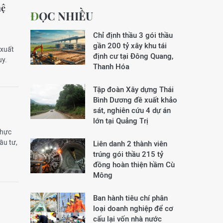
hệ
ĐỌC NHIỀU
Chỉ định thầu 3 gói thầu
gần 200 tỷ xây khu tái
 xuất
định cư tại Đông Quang,
ụy.
Thanh Hóa
Tập đoàn Xây dựng Thái
Bình Dương đề xuất khảo
sát, nghiên cứu 4 dự án
lớn tại Quảng Trị
thực
ầu tư,
Liên danh 2 thành viên
trúng gói thầu 215 tỷ
đồng hoàn thiện hầm Cù
Mông
Ban hành tiêu chí phân
loại doanh nghiệp để cơ
cấu lại vốn nhà nước