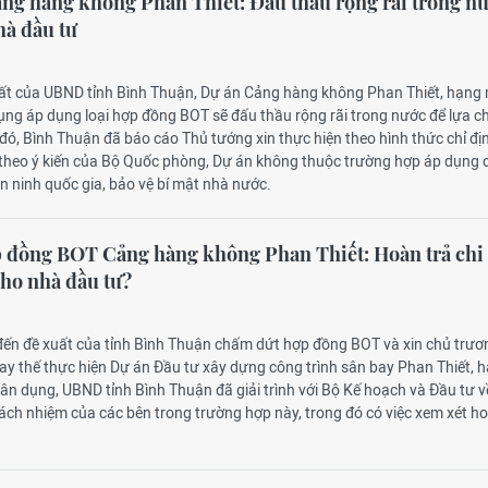
g hàng không Phan Thiết: Đấu thầu rộng rãi trong n
hà đầu tư
uất của UBND tỉnh Bình Thuận, Dự án Cảng hàng không Phan Thiết, hạng
ng áp dụng loại hợp đồng BOT sẽ đấu thầu rộng rãi trong nước để lựa c
đó, Bình Thuận đã báo cáo Thủ tướng xin thực hiện theo hình thức chỉ đị
, theo ý kiến của Bộ Quốc phòng, Dự án không thuộc trường hợp áp dụng 
n ninh quốc gia, bảo vệ bí mật nhà nước.
 đồng BOT Cảng hàng không Phan Thiết: Hoàn trả chi
cho nhà đầu tư?
 đến đề xuất của tỉnh Bình Thuận chấm dứt hợp đồng BOT và xin chủ trươ
ay thế thực hiện Dự án Đầu tư xây dựng công trình sân bay Phan Thiết, 
n dụng, UBND tỉnh Bình Thuận đã giải trình với Bộ Kế hoạch và Đầu tư v
rách nhiệm của các bên trong trường hợp này, trong đó có việc xem xét ho