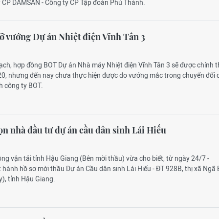
ty CP DAMSAN - Công ty CP Tập đoàn Phú Thành.
ỡ vướng Dự án Nhiệt điện Vĩnh Tân 3
oạch, hợp đồng BOT Dự án Nhà máy Nhiệt điện Vĩnh Tân 3 sẽ được chính 
020, nhưng đến nay chưa thực hiện được do vướng mắc trong chuyển đổi
h công ty BOT.
n nhà đầu tư dự án cầu dân sinh Lái Hiếu
ông vận tải tỉnh Hậu Giang (Bên mời thầu) vừa cho biết, từ ngày 24/7 -
 hành hồ sơ mời thầu Dự án Cầu dân sinh Lái Hiếu - ĐT 928B, thị xã Ngã
y), tỉnh Hậu Giang.