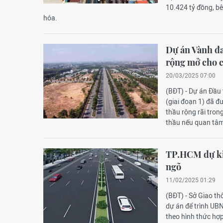
10.424 tỷ đồng, b
hóa.
Dự án Vành đa
rộng mở cho c
20/03/2025 07:00
(BĐT) - Dự án Đầu
(giai đoạn 1) đã đ
thầu rộng rãi tron
thầu nếu quan tâm
TP.HCM dự kiế
ngõ
11/02/2025 01:29
(BĐT) - Sở Giao th
dự án để trình UB
theo hình thức hợ