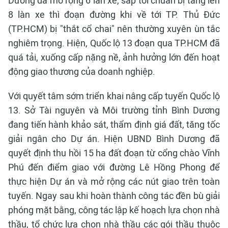
Dương đã mở rộng 6 làn xe, sắp tới chuẩn bị tăng lên
8 làn xe thì đoạn đường khi về tới TP. Thủ Đức
(TP.HCM) bị "thắt cổ chai" nên thường xuyên ùn tắc
nghiêm trọng. Hiện, Quốc lộ 13 đoạn qua TP.HCM đã
quá tải, xuống cấp nặng nề, ảnh hưởng lớn đến hoạt
động giao thương của doanh nghiệp.
Với quyết tâm sớm triển khai nâng cấp tuyến Quốc lộ
13. Sở Tài nguyên và Môi trường tỉnh Bình Dương
đang tiến hành khảo sát, thẩm định giá đất, tăng tốc
giải ngân cho Dự án. Hiện UBND Bình Dương đã
quyết định thu hồi 15 ha đất đoạn từ cổng chào Vĩnh
Phú đến điểm giao với đường Lê Hồng Phong để
thực hiện Dự án và mở rộng các nút giao trên toàn
tuyến. Ngay sau khi hoàn thành công tác đền bù giải
phóng mặt bằng, công tác lập kế hoạch lựa chọn nhà
thầu, tổ chức lựa chọn nhà thầu các gói thầu thuộc