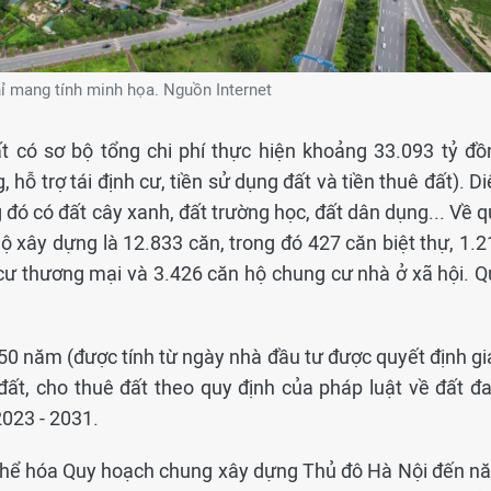
ỉ mang tính minh họa. Nguồn Internet
t có sơ bộ tổng chi phí thực hiện khoảng 33.093 tỷ đồ
 hỗ trợ tái định cư, tiền sử dụng đất và tiền thuê đất). D
 đó có đất cây xanh, đất trường học, đất dân dụng... Về 
ộ xây dựng là 12.833 căn, trong đó 427 căn biệt thự, 1.2
 cư thương mại và 3.426 căn hộ chung cư nhà ở xã hội. Q
50 năm (được tính từ ngày nhà đầu tư được quyết định gi
 đất, cho thuê đất theo quy định của pháp luật về đất đa
2023 - 2031.
thể hóa Quy hoạch chung xây dựng Thủ đô Hà Nội đến n