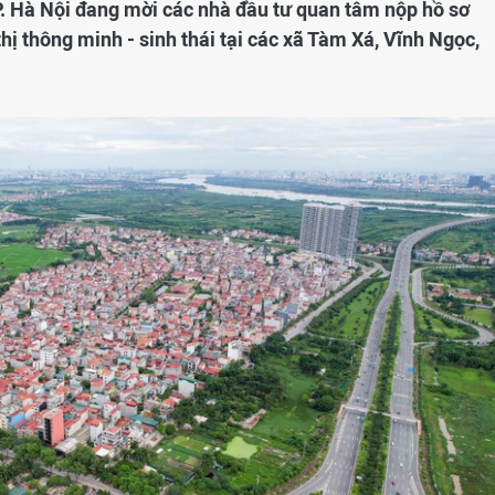
P. Hà Nội đang mời các nhà đầu tư quan tâm nộp hồ sơ
hị thông minh - sinh thái tại các xã Tàm Xá, Vĩnh Ngọc,