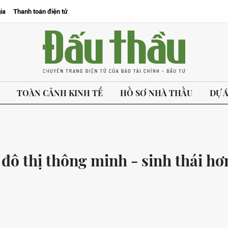
ia
Thanh toán điện tử
TOÀN CẢNH KINH TẾ
HỒ SƠ NHÀ THẦU
DỰ 
đô thị thông minh - sinh thái hơ