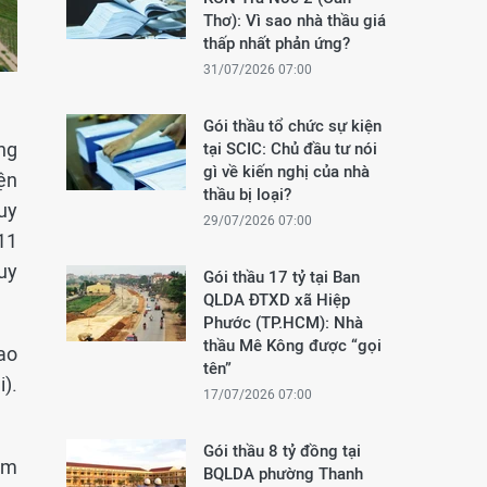
Thơ): Vì sao nhà thầu giá
thấp nhất phản ứng?
31/07/2026 07:00
Gói thầu tổ chức sự kiện
ng
tại SCIC: Chủ đầu tư nói
gì về kiến nghị của nhà
iện
thầu bị loại?
quy
29/07/2026 07:00
11
uy
Gói thầu 17 tỷ tại Ban
QLDA ĐTXD xã Hiệp
Phước (TP.HCM): Nhà
thầu Mê Kông được “gọi
ao
tên”
i).
17/07/2026 07:00
Gói thầu 8 tỷ đồng tại
ăm
BQLDA phường Thanh