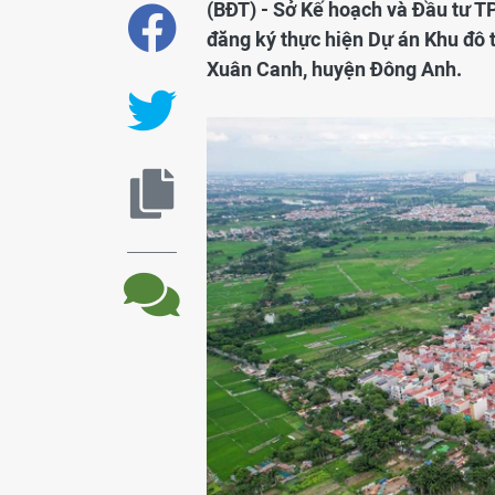
(BĐT) - Sở Kế hoạch và Đầu tư T
đăng ký thực hiện Dự án Khu đô t
Xuân Canh, huyện Đông Anh.