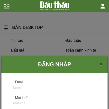
BẢN DESKTOP
Tin tức
Đấu thầu
Đấu giá
Toàn cảnh kinh tế
Hồ sơ nhà thầu
Dự án đầu tư
×
ĐĂNG NHẬP
Thông tin doanh nghiệp
Diễn đàn đấu thầu
Information on
Email
International Tendering
Gửi phản hồi
Liên hệ quảng cáo
Mật khẩu
Liên hệ đặt báo
Mua báo in phiên bản điện