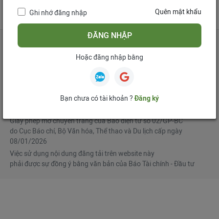
tử
Quên mật khẩu
Ghi nhớ đăng nhập
Mua bản tin điện tử
Đăng ký diễn đàn
ĐĂNG NHẬP
Hoặc đăng nhập bằng
Tổng biên tập
: Phạm Văn Hoành
Phó Tổng biên tập
:
Ngô Chí Tùng
,
Lê Trọng Minh
,
Nguyễn Văn Hồng
Bạn chưa có tài khoản ?
Đăng ký
© Bản quyền thuộc Báo Tài chính - Đầu tư
Giấy phép mở chuyên trang của Báo điện tử số 02/GP-BC
do Cục Báo chí, Bộ Văn hóa, Thể thao và Du lịch cấp ngày
08/01/2026
Việc sử dụng nội dung đăng tải trên website này
phải được sự đồng ý bằng văn bản của Báo Tài chính - Đầu tư