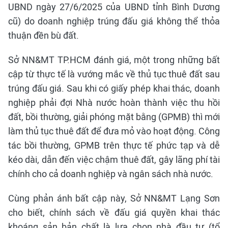
UBND ngày 27/6/2025 của UBND tỉnh Bình Dương
cũ) do doanh nghiệp trúng đấu giá không thể thỏa
thuận đền bù đất.
Sở NN&MT TP.HCM đánh giá, một trong những bất
cập từ thực tế là vướng mắc về thủ tục thuê đất sau
trúng đấu giá. Sau khi có giấy phép khai thác, doanh
nghiệp phải đợi Nhà nước hoàn thành việc thu hồi
đất, bồi thường, giải phóng mặt bằng (GPMB) thì mới
làm thủ tục thuê đất để đưa mỏ vào hoạt động. Công
tác bồi thường, GPMB trên thực tế phức tạp và dễ
kéo dài, dẫn đến việc chậm thuê đất, gây lãng phí tài
chính cho cả doanh nghiệp và ngân sách nhà nước.
Cùng phản ánh bất cập này, Sở NN&MT Lạng Sơn
cho biết, chính sách về đấu giá quyền khai thác
khoáng sản bản chất là lựa chọn nhà đầu tư (tổ