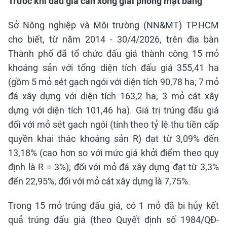
Trước khi đấu giá cần xong giải phóng mặt bằng
Sở Nông nghiệp và Môi trường (NN&MT) TP.HCM
cho biết, từ năm 2014 - 30/4/2026, trên địa bàn
Thành phố đã tổ chức đấu giá thành công 15 mỏ
khoáng sản với tổng diện tích đấu giá 355,41 ha
(gồm 5 mỏ sét gạch ngói với diện tích 90,78 ha; 7 mỏ
đá xây dựng với diện tích 163,2 ha; 3 mỏ cát xây
dựng với diện tích 101,46 ha). Giá trị trúng đấu giá
đối với mỏ sét gạch ngói (tính theo tỷ lệ thu tiền cấp
quyền khai thác khoáng sản R) đạt từ 3,09% đến
13,18% (cao hơn so với mức giá khởi điểm theo quy
định là R = 3%); đối với mỏ đá xây dựng đạt từ 3,3%
đến 22,95%; đối với mỏ cát xây dựng là 7,75%.
Trong 15 mỏ trúng đấu giá, có 1 mỏ đã bị hủy kết
quả trúng đấu giá (theo Quyết định số 1984/QĐ-